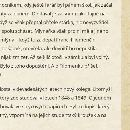
omocníkem, kdy ještě farář byl pánem škol, jak začal
uchty za oknem. Dostával je za soumraku tajně na
 se však přeptal přítele stárka, nic nevyzvěděl.
e spolu scházet. Mlynářka však pro ni měla jiného
o mlýna – když tu zaklepal Franc, Filomenčin
za šatník, otevřela, ale dovnitř ho nepustila.
ijak zmizet. Až se klíč otočil v zámku a byl volný.
 Bylo z toho dopuštění. A o Filomenku přišel.
t.
ostal v devadesátých letech nový kolega. Litomyšl
, který zde studoval v letech 1848 a 1849. O jednom
chovala ve strýcových papírech. Byl to dopis, který
tný, vzpomíná na jejich studentský kroužek a na