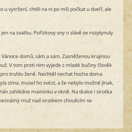
 u vytržení, chtěl na ni po mši počkat u dveří, ale
 jen na svatbu. Pořízkovy sny o slávě se rozplynuly
 na Vánoce domů, sám a sám. Zasněženou krajinou
 muž. V tom proti nim vyjede z mladé bučiny člověk
ku pro truhlu ženě. Nechtěl nechat hocha doma
yla zima, musel ho svézt, a že nebylo možné jinak,
chán zahlédne maminku v okně. Na tkalce i sirotka
en neznámý muž nad sirotkem choulícím se