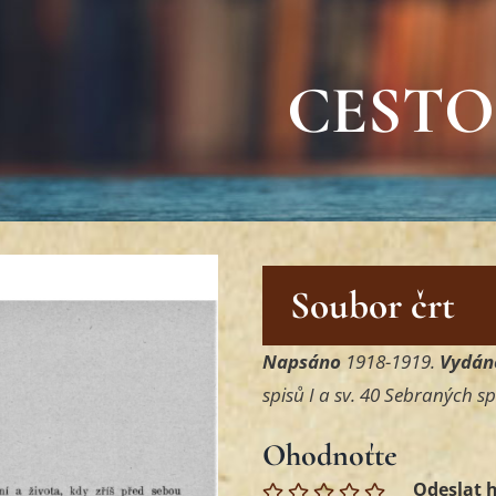
CEST
Soubor črt
Napsáno
1918-1919.
Vydán
spisů I a sv. 40 Sebraných spi
Ohodnoťte