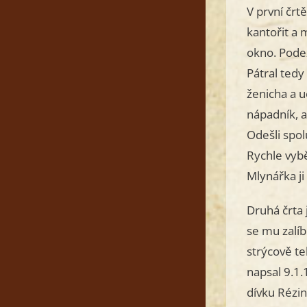
V první črt
kantořit a 
okno. Podez
Pátral tedy
ženicha a u
nápadník, a
Odešli spol
Rychle vybě
Mlynářka ji
Druhá črta
se mu zalíb
strýcově te
napsal 9.1.
dívku Rézin