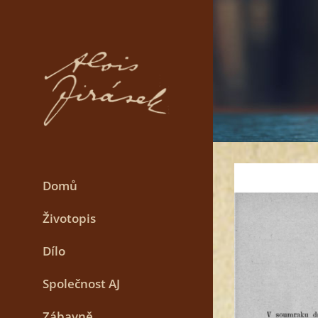
Skip
to
content
Domů
Životopis
Dílo
Společnost AJ
Zábavně