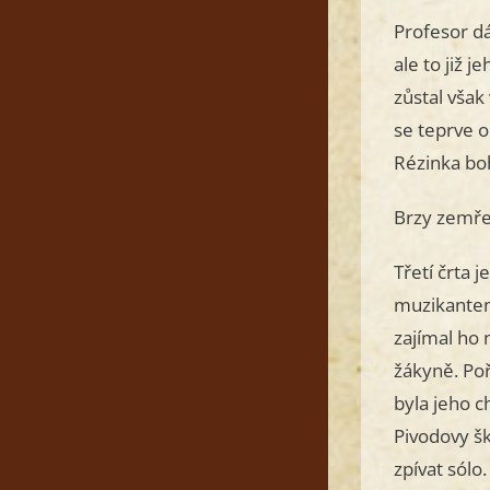
Profesor dá
ale to již 
zůstal však
se teprve o
Rézinka bo
Brzy zemřel
Třetí črta 
muzikantem 
zajímal ho 
žákyně. Poř
byla jeho c
Pivodovy šk
zpívat sólo.