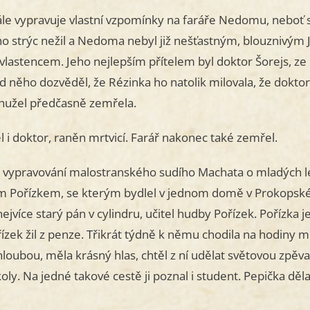
le vypravuje vlastní vzpomínky na faráře Nedomu, neboť se 
jeho strýc nežil a Nedoma nebyl již nešťastným, blouzniv
 vlastencem. Jeho nejlepším přítelem byl doktor Šorejs, ze
d něho dozvěděl, že Rézinka ho natolik milovala, že dokt
hužel předčasně zemřela.
 i doktor, raněn mrtvicí. Farář nakonec také zemřel.
je vypravování malostranského sudího Machata o mladých l
Pořízkem, se kterým bydlel v jednom domě v Prokopské uli
nejvíce starý pán v cylindru, učitel hudby Pořízek. Pořízka
ízek žil z penze. Třikrát týdně k němu chodila na hodiny m
hloubou, měla krásný hlas, chtěl z ní udělat světovou zpěvačk
oly. Na jedné takové cestě ji poznal i student. Pepička dě