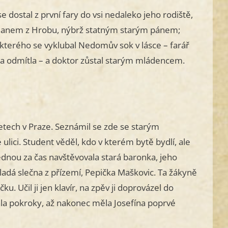
dostal z první fary do vsi nedaleko jeho rodiště,
ým Janem z Hrobu, nýbrž statným starým pánem;
 kterého se vyklubal Nedomův sok v lásce – farář
ora odmítla – a doktor zůstal starým mládencem.
etech v Praze. Seznámil se zde se starým
ci. Student věděl, kdo v kterém bytě bydlí, ale
 jednou za čas navštěvovala stará baronka, jeho
ladá slečna z přízemí, Pepička Maškovic. Ta žákyně
u. Učil ji jen klavír, na zpěv ji doprovázel do
lala pokroky, až nakonec měla Josefína poprvé