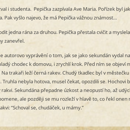
val i studenta. Pepička zazpívala Ave Maria. Pořízek byl jako
la. Pak vyšlo najevo, že má Pepička vážnou známost…
odit jedna rána za druhou. Pepička přestala cvičit a myslela
y zanevřel.
 je autorovo vyprávění o tom, jak se jako sekundán vydal
ž mladý chodec k domovu, i zrychlí krok. Před ním se objeví
 Na trakaři leží černá rakev. Chudý tkadlec byl v městeč
Truhla nebyla hotova, musel čekat, opozdili se. Hochovi b
v rakvi. Sekundána přepadne úzkost a neopustí ho, až udý
apomene, ale později se mu rozleží v hlavě to, co řekl on
kvi: “Schoval se, chudáček, u mámy.”