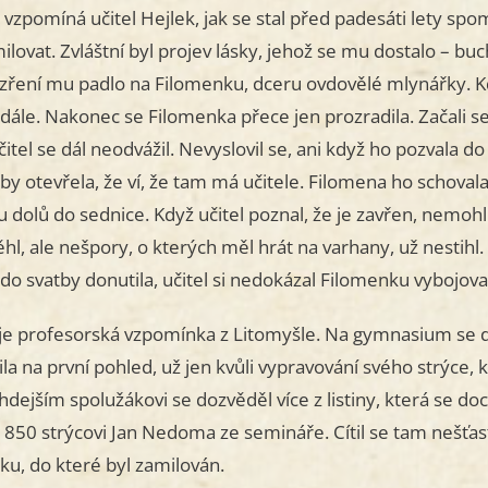
ě vzpomíná učitel Hejlek, jak se stal před padesáti lety sp
milovat. Zvláštní byl projev lásky, jehož se mu dostalo – b
ření mu padlo na Filomenku, dceru ovdovělé mlynářky. Když
 dále. Nakonec se Filomenka přece jen prozradila. Začali s
čitel se dál neodvážil. Nevyslovil se, ani když ho pozvala d
by otevřela, že ví, že tam má učitele. Filomena ho schovala 
u dolů do sednice. Když učitel poznal, že je zavřen, nemohl n
hl, ale nešpory, o kterých měl hrát na varhany, už nestihl.
 do svatby donutila, učitel si nedokázal Filomenku vybojova
 je profesorská vzpomínka z Litomyšle. Na gymnasium se d
ila na první pohled, už jen kvůli vypravování svého strýce
hdejším spolužákovi se dozvěděl více z listiny, která se do
1850 strýcovi Jan Nedoma ze semináře. Cítil se tam nešťas
ku, do které byl zamilován.