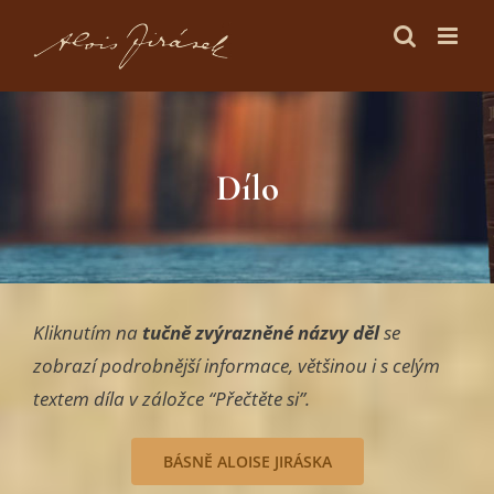
Skip
to
content
Dílo
Kliknutím na
tučně zvýrazněné názvy děl
se
zobrazí podrobnější informace, většinou i s celým
textem díla v záložce “Přečtěte si”.
BÁSNĚ ALOISE JIRÁSKA