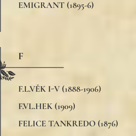
EMIGRANT (1895-6)
F
F.L.VĚK I-V (1888-1906)
F.VL.HEK (1909)
FELICE TANKREDO (1876)