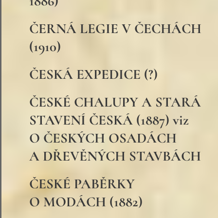
1886)
ČERNÁ LEGIE V ČECHÁCH
(1910)
ČESKÁ EXPEDICE (?)
ČESKÉ CHALUPY A STARÁ
STAVENÍ ČESKÁ (1887) viz
O ČESKÝCH OSADÁCH
A DŘEVĚNÝCH STAVBÁCH
ČESKÉ PABĚRKY
O MODÁCH (1882)