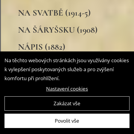
NA SVATBĚ (1914-5)
NA ŠÁRYŠSKU (1908)
NÁPIS (1882)
Na těchto webových stránkách jsou využívány cookies
NAŠE LEGIE (1919)
k vylepšení poskytovaných služeb a pro zvýšení
komfortu při prohlížení.
NĚKOLIK SLOV
Nastavení cookies
O PSOHLAVCÍCH (1896)
Zakázat vše
NĚKOLIK VZPOMÍNEK
(1882)
Povolit vše