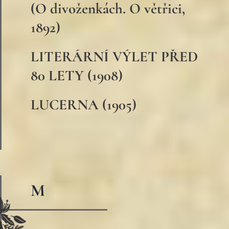
(O divoženkách. O větřici,
1892)
LITERÁRNÍ VÝLET PŘED
80 LETY (1908)
LUCERNA (1905)
M