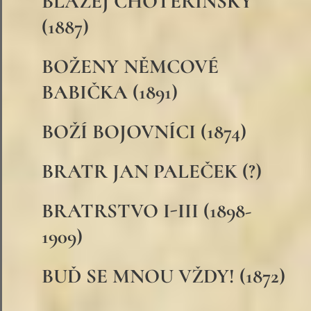
BLAŽEJ CHOTĚŘINSKÝ
(1887)
BOŽENY NĚMCOVÉ
BABIČKA (1891)
BOŽÍ BOJOVNÍCI (1874)
BRATR JAN PALEČEK (?)
BRATRSTVO I-III (1898-
1909)
BUĎ SE MNOU VŽDY! (1872)