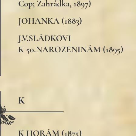
Cop; Zahrádka, 1897)
JOHANKA (1883)
J.V.SLÁDKOVI
K 50.NAROZENINÁM (1895)
K
K HORÁM (1875)