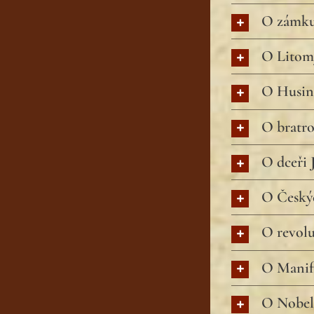
O zámku
O Litomy
O Husin
O bratr
O dceři 
O Českýc
O revolu
O Manife
O Nobel