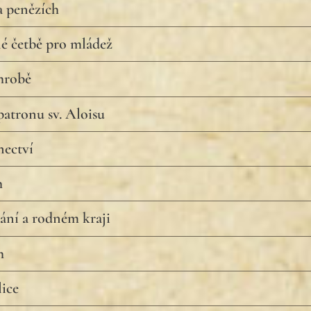
a penězích
é četbě pro mládež
hrobě
atronu sv. Aloisu
nectví
h
ání a rodném kraji
h
ice