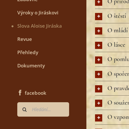
O příro
Výroky o Jiráskovi
O štěstí
Slova Aloise Jiráska
O mládí
Revue
O lásce
Přehledy
O poml
Dokumenty
O spoře
O pravd
facebook
O souže
Hledat
...
O vzpom