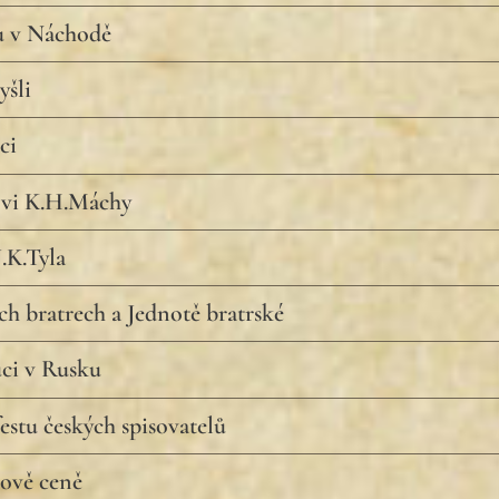
 v Náchodě
šli
ci
ovi K.H.Máchy
J.K.Tyla
h bratrech a Jednotě bratrské
ci v Rusku
stu českých spisovatelů
ově ceně