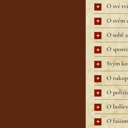
O své tv
O svém d
O sobě a
O spore
Svým kol
O rukop
O politi
O bolše
O fašis