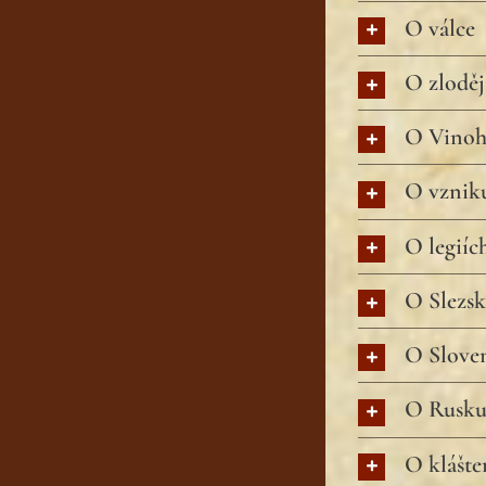
O válce
O zloděj
O Vinoh
O vznik
O legiíc
O Slezs
O Slove
O Rusk
O klášt