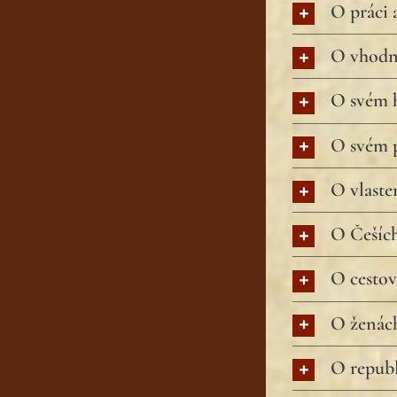
O práci 
O vhodn
O svém 
O svém p
O vlaste
O Češíc
O cestov
O ženác
O republ