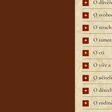
O důvěř
O svobod
O strach
O samot
O cti
O víře a
O učitel
O dětec
O rodin