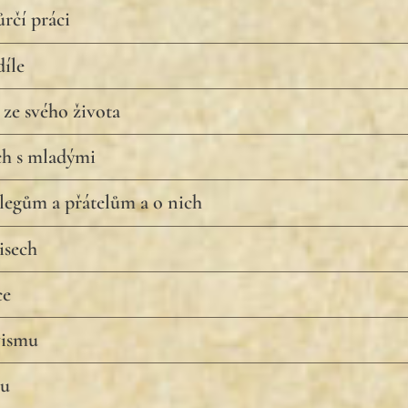
ůrčí práci
íle
 ze svého života
ch s mladými
egům a přátelům a o nich
isech
ce
vismu
mu