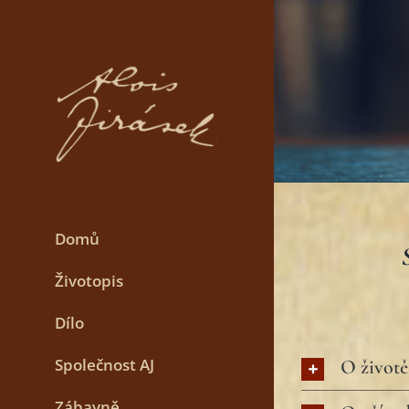
Skip
to
content
Domů
Životopis
Dílo
Společnost AJ
O životě
Zábavně