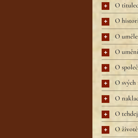
O titule
O histor
O uměle
O uměn
O společ
O svých 
O naklad
O tehde
O životě