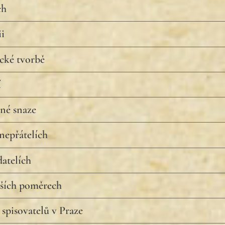
ch
ii
cké tvorbě
í
né snaze
nepřátelích
atelích
jších poměrech
 spisovatelů v Praze