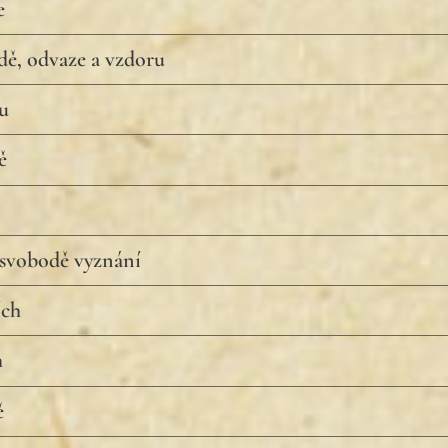
e
ě, odvaze a vzdoru
u
ě
 svobodě vyznání
ích
h
ě