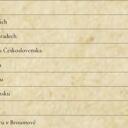
ích
radech
u Československa
h
ku
nsku
u
eru v Broumově