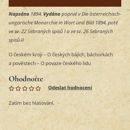
Napsáno
1894.
Vydáno
poprvé v Die österreichisch-
ungarische Monarchie in Wort und Bild 1894, poté
ve sv. 22 Sebraných spisů I a ve sv. 26 Sebraných
spisů II
O českém kroji – O českých bájích, báchorkách
a pověstech – O povaze českého lidu
Ohodnoťte
Zatím bez hlasování.