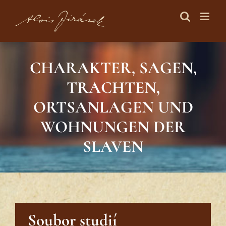
Skip
to
content
CHARAKTER, SAGEN,
TRACHTEN,
ORTSANLAGEN UND
WOHNUNGEN DER
SLAVEN
Soubor studií