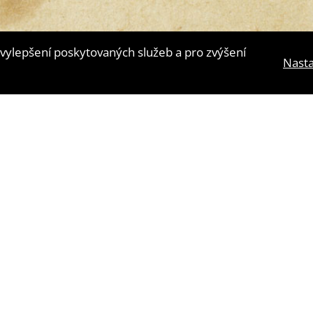
vylepšení poskytovaných služeb a pro zvýšení
Nasta
lní agentura
4WORKS Solutions
|
GDPR Ready