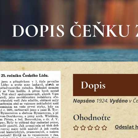
DOPIS ČEŇKU 
Dopis
Napsáno
1924.
Vydáno
v Če
Ohodnoťte