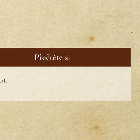
Přečtěte si
rt.