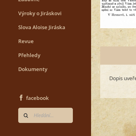
Výroky o Jiráskovi
Slova Aloise Jiráska
Revue
Přehledy
Dokumenty
Dopis uveře
facebook
Hledat
...