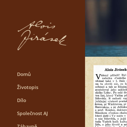
Skip
to
content
Domů
Životopis
Dílo
Společnost AJ
Zábavně