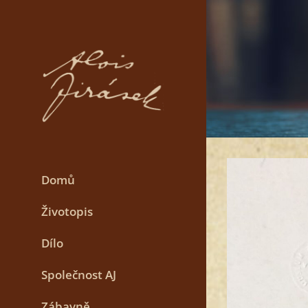
Skip
to
content
Domů
Životopis
Dílo
Společnost AJ
Zábavně