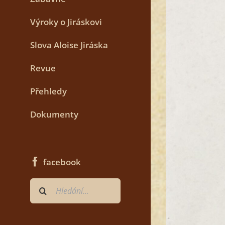
Výroky o Jiráskovi
Slova Aloise Jiráska
Revue
Přehledy
Dokumenty
facebook
Hledat
...