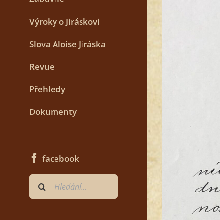
Výroky o Jiráskovi
Slova Aloise Jiráska
Revue
Přehledy
Dokumenty
facebook
Hledat
...