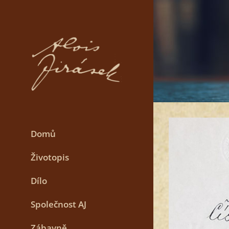
Skip
to
content
Domů
Životopis
Dílo
Společnost AJ
Zábavně