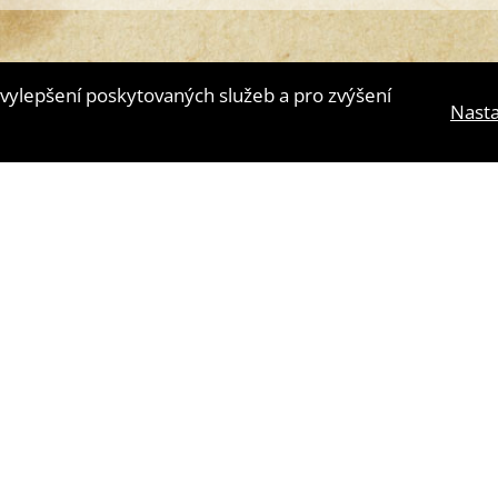
vylepšení poskytovaných služeb a pro zvýšení
Nasta
lní agentura
4WORKS Solutions
|
GDPR Ready