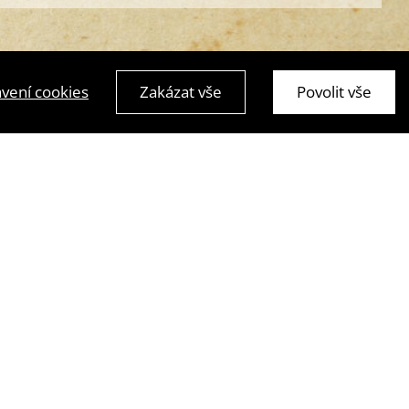
vení cookies
Zakázat vše
Povolit vše