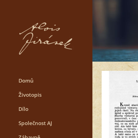
Skip
to
content
Domů
Životopis
Dílo
Společnost AJ
Zábavně