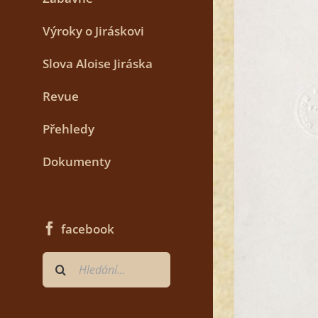
Výroky o Jiráskovi
Slova Aloise Jiráska
Revue
Přehledy
Dokumenty
facebook
Hledat
...