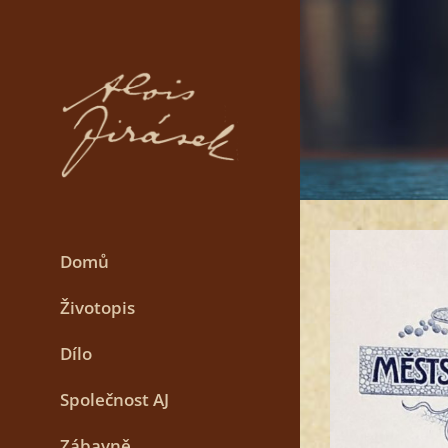
Skip
to
content
Domů
Životopis
Dílo
Společnost AJ
Zábavně