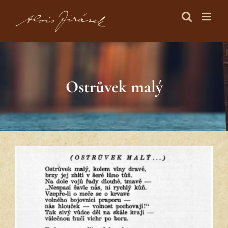
Skip
to
content
Ostrůvek malý