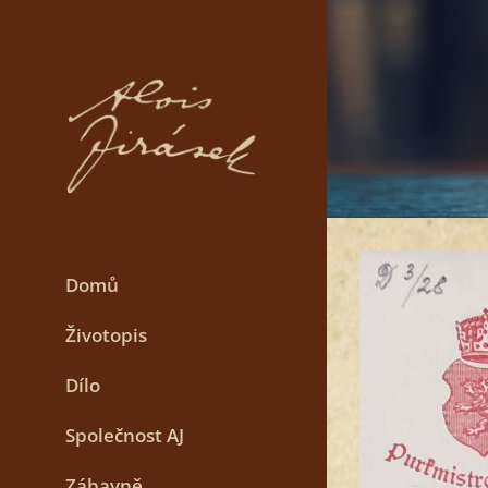
Skip
to
content
Domů
Životopis
Dílo
Společnost AJ
Zábavně