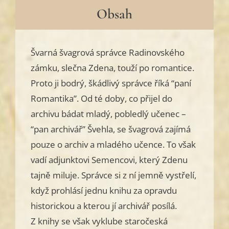
Obsah
Švarná švagrová správce Radinovského
zámku, slečna Zdena, touží po romantice.
Proto ji bodrý, škádlivý správce říká “paní
Romantika”. Od té doby, co přijel do
archivu bádat mladý, pobledlý učenec –
“pan archivář” Švehla, se švagrová zajímá
pouze o archiv a mladého učence. To však
vadí adjunktovi Semencovi, který Zdenu
tajně miluje. Správce si z ní jemně vystřelí,
když prohlásí jednu knihu za opravdu
historickou a kterou jí archivář posílá.
Z knihy se však vyklube staročeská