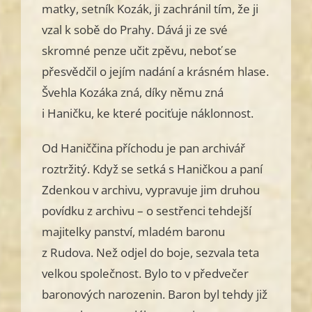
matky, setník Kozák, ji zachránil tím, že ji
vzal k sobě do Prahy. Dává ji ze své
skromné penze učit zpěvu, neboť se
přesvědčil o jejím nadání a krásném hlase.
Švehla Kozáka zná, díky němu zná
i Haničku, ke které pociťuje náklonnost.
Od Haniččina příchodu je pan archivář
roztržitý. Když se setká s Haničkou a paní
Zdenkou v archivu, vypravuje jim druhou
povídku z archivu – o sestřenci tehdejší
majitelky panství, mladém baronu
z Rudova. Než odjel do boje, sezvala teta
velkou společnost. Bylo to v předvečer
baronových narozenin. Baron byl tehdy již