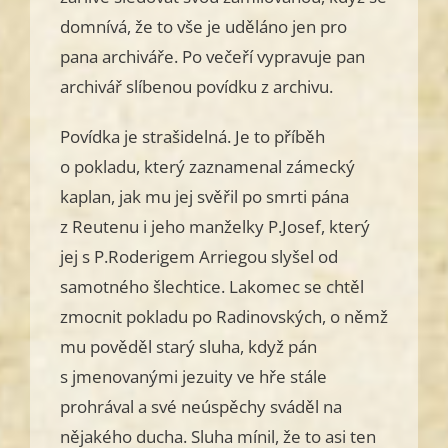
domnívá, že to vše je uděláno jen pro
pana archiváře. Po večeří vypravuje pan
archivář slíbenou povídku z archivu.
Povídka je strašidelná. Je to příběh
o pokladu, který zaznamenal zámecký
kaplan, jak mu jej svěřil po smrti pána
z Reutenu i jeho manželky P.Josef, který
jej s P.Roderigem Arriegou slyšel od
samotného šlechtice. Lakomec se chtěl
zmocnit pokladu po Radinovských, o němž
mu pověděl starý sluha, když pán
s jmenovanými jezuity ve hře stále
prohrával a své neúspěchy sváděl na
nějakého ducha. Sluha mínil, že to asi ten