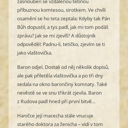
zasnouben se vzdálenou tetinou
příbuznou komtesou, sirotkem. Ve chvíli
osamění se ho teta zeptala: Kdyby tak Pán
Bůh dopustil, a tys padl, jak mi tom podáš
zprávu? Jak se mi zjevíš? A důstojník
odpověděl: Padnu-li, tetičko, zjevím se ti
jako vlaštovička.
Baron odjel. Dostali od něj několik dopisů,
ale pak přiletěla vlaštovička a po tři dny
sedala na okno barončiny komnaty. Také
nevěstě se ve snu třikrát zjevila. Baron
z Rudova padl hned při první bitvě…
Haničce její macecha stále vnucuje
starého doktora za ženicha – vidí v tom