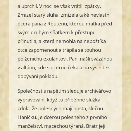
a uprchli. V noci se však vrátili zpátky.
Zmizel starý sluha, zmizela také nevlastní
dcera pána z Reutenu, kterou matka před
svým druhým sňatkem k přestupu
přinutila, a která nemohla na nebožtíka
otce zapomenout a trápila se touhou
po ženichu exulantovi. Paní našli svázánou
v altánu, kde s dcerou čekala na výsledek
dobývání pokladu.
Společnost s napětím sleduje archivářovo
vypravování, když tu přiběhne služka
zdola, že polesných mají hosta, slečnu
Haničku. Je dcerou polesného z prvního
manželství, macechou týraná. Bratr její