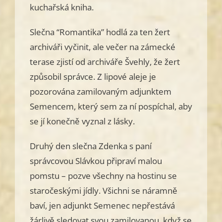
kuchařská kniha.
Slečna “Romantika” hodlá za ten žert
archiváři vyčinit, ale večer na zámecké
terase zjistí od archiváře Švehly, že žert
způsobil správce. Z lipové aleje je
pozorována zamilovaným adjunktem
Semencem, který sem za ní pospíchal, aby
se jí konečně vyznal z lásky.
Druhý den slečna Zdenka s paní
správcovou Slávkou připraví malou
pomstu – pozve všechny na hostinu se
staročeskými jídly. Všichni se náramně
baví, jen adjunkt Semenec nepřestává
žárlivě sledovat svou zamilovanou, když se