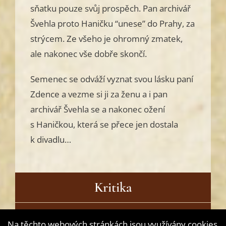
sňatku pouze svůj prospěch. Pan archivář
Švehla proto Haničku “unese” do Prahy, za
strýcem. Ze všeho je ohromný zmatek,
ale nakonec vše dobře skončí.
Semenec se odváží vyznat svou lásku paní
Zdence a vezme si ji za ženu a i pan
archivář Švehla se a nakonec ožení
s Haničkou, která se přece jen dostala
k divadlu…
Kritika
Přečtěte si
Na těchto webových stránkách jsou využívány cookies