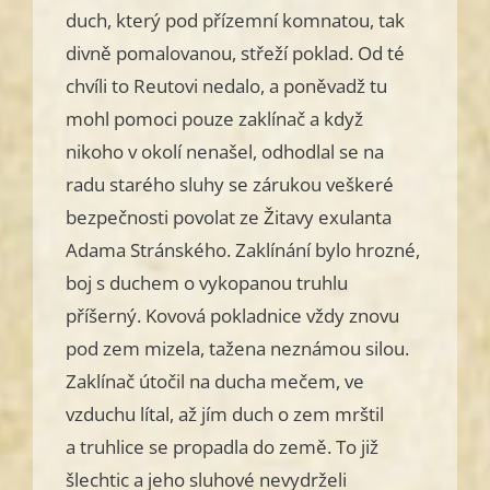
duch, který pod přízemní komnatou, tak
divně pomalovanou, střeží poklad. Od té
chvíli to Reutovi nedalo, a poněvadž tu
mohl pomoci pouze zaklínač a když
nikoho v okolí nenašel, odhodlal se na
radu starého sluhy se zárukou veškeré
bezpečnosti povolat ze Žitavy exulanta
Adama Stránského. Zaklínání bylo hrozné,
boj s duchem o vykopanou truhlu
příšerný. Kovová pokladnice vždy znovu
pod zem mizela, tažena neznámou silou.
Zaklínač útočil na ducha mečem, ve
vzduchu lítal, až jím duch o zem mrštil
a truhlice se propadla do země. To již
šlechtic a jeho sluhové nevydrželi