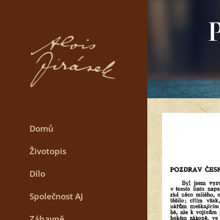
Skip
to
content
Domů
Životopis
Dílo
Společnost AJ
Zábavně