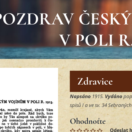
POZDRAV ČESKÝ
V POLI R.
Zdravice
Napsáno
1915.
Vydáno
popr
spisů I a ve sv. 34 Sebraných 
Ohodnoťte