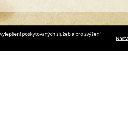
vylepšení poskytovaných služeb a pro zvýšení
Nasta
lní agentura
4WORKS Solutions
|
GDPR Ready