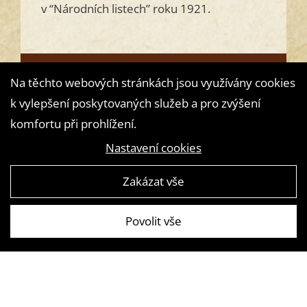
v “Národních listech” roku 1921.
Přečtěte si
Na těchto webových stránkách jsou využívány cookies
k vylepšení poskytovaných služeb a pro zvýšení
komfortu při prohlížení.
Nastavení cookies
Zakázat vše
Povolit vše
Vytvořila digitální agentura
4WORKS Solutions
|
GDPR Ready