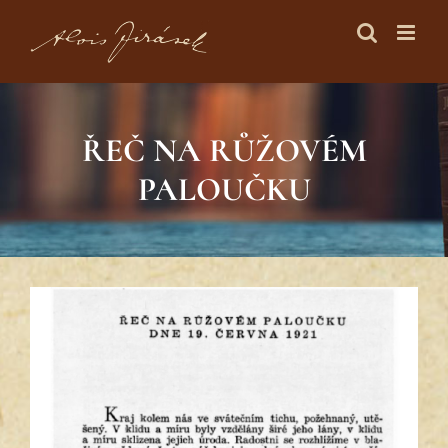
Skip
to
content
ŘEČ NA RŮŽOVÉM
PALOUČKU