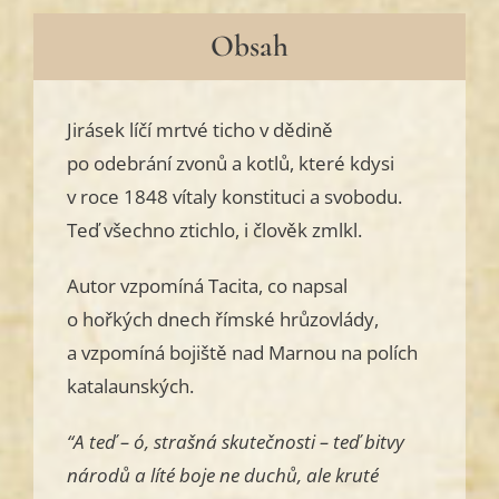
Obsah
Jirásek líčí mrtvé ticho v dědině
po odebrání zvonů a kotlů, které kdysi
v roce 1848 vítaly konstituci a svobodu.
Teď všechno ztichlo, i člověk zmlkl.
Autor vzpomíná Tacita, co napsal
o hořkých dnech římské hrůzovlády,
a vzpomíná bojiště nad Marnou na polích
katalaunských.
“A teď – ó, strašná skutečnosti – teď bitvy
národů a líté boje ne duchů, ale kruté