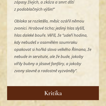
zápasy živých, a zkáza a smrt dští
z podoblačných výšin!”
Oblaka se rozletěla, měsíc ozářil němou
zvonici. Hrobové ticho; jediný hlas slyšíš,
hlas daleké bouře. Věříš, že “udeří hodina,
kdy nebudeš v osamělém soumraku
opakovat si hořká slova velkého Římana, že
nebude in servitute, ale že bude, jakoby
vířily bubny a jásavé fanfáry, a jakoby
zvony slavně a radostně vyzváněly”.
Kritika