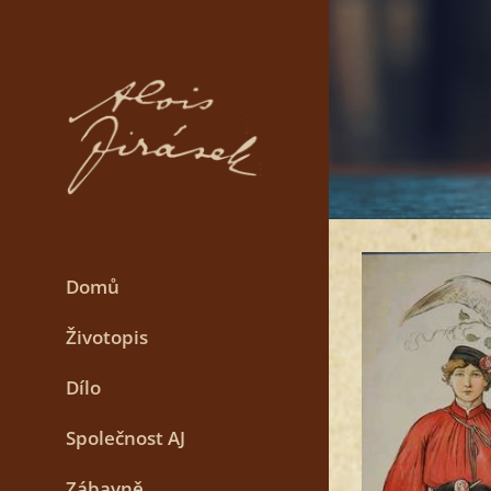
Skip
to
content
Domů
Životopis
Dílo
Společnost AJ
Zábavně