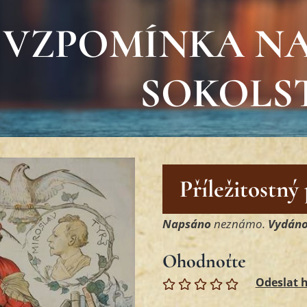
VZPOMÍNKA N
SOKOLS
Příležitostný
Napsáno
neznámo.
Vydán
Ohodnoťte