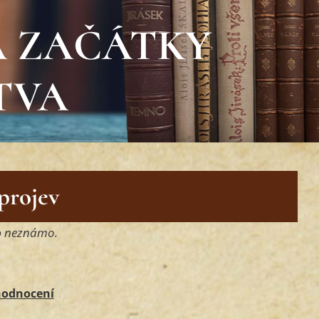
A ZAČÁTKY
TVA
 projev
o
neznámo.