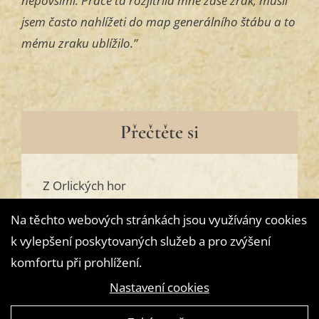
nepovšiml. Práce ta rozjitřila mně zase zrak; musil
jsem často nahlížeti do map generálního štábu a to
mému zraku ublížilo.”
Přečtěte si
Z Orlických hor
Na těchto webových stránkách jsou využívány cookies
k vylepšení poskytovaných služeb a pro zvýšení
komfortu při prohlížení.
Nastavení cookies