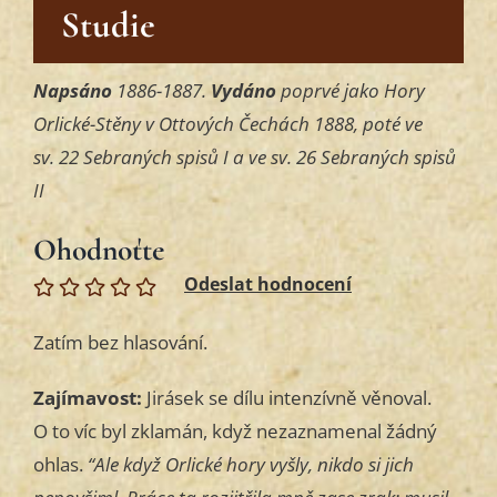
Studie
Napsáno
1886-1887.
Vydáno
poprvé jako Hory
Orlické-Stěny v Ottových Čechách 1888, poté ve
sv. 22 Sebraných spisů I a ve sv. 26 Sebraných spisů
II
Ohodnoťte
Zatím bez hlasování.
Zajímavost:
Jirásek se dílu intenzívně věnoval.
O to víc byl zklamán, když nezaznamenal žádný
ohlas.
“Ale když Orlické hory vyšly, nikdo si jich