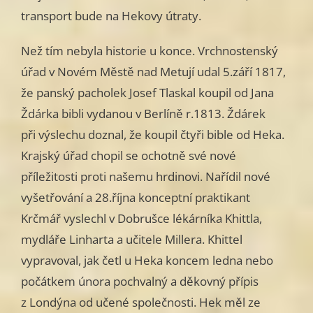
transport bude na Hekovy útraty.
Než tím nebyla historie u konce. Vrchnostenský
úřad v Novém Městě nad Metují udal 5.září 1817,
že panský pacholek Josef Tlaskal koupil od Jana
Ždárka bibli vydanou v Berlíně r.1813. Ždárek
při výslechu doznal, že koupil čtyři bible od Heka.
Krajský úřad chopil se ochotně své nové
příležitosti proti našemu hrdinovi. Nařídil nové
vyšetřování a 28.října konceptní praktikant
Krčmář vyslechl v Dobrušce lékárníka Khittla,
mydláře Linharta a učitele Millera. Khittel
vypravoval, jak četl u Heka koncem ledna nebo
počátkem února pochvalný a děkovný přípis
z Londýna od učené společnosti. Hek měl ze