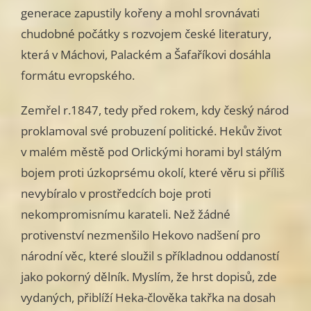
generace zapustily kořeny a mohl srovnávati
chudobné počátky s rozvojem české literatury,
která v Máchovi, Palackém a Šafaříkovi dosáhla
formátu evropského.
Zemřel r.1847, tedy před rokem, kdy český národ
proklamoval své probuzení politické. Hekův život
v malém městě pod Orlickými horami byl stálým
bojem proti úzkoprsému okolí, které věru si příliš
nevybíralo v prostředcích boje proti
nekompromisnímu karateli. Než žádné
protivenství nezmenšilo Hekovo nadšení pro
národní věc, které sloužil s příkladnou oddaností
jako pokorný dělník. Myslím, že hrst dopisů, zde
vydaných, přiblíží Heka-člověka takřka na dosah