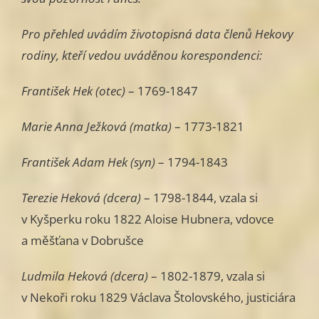
Pro přehled uvádím životopisná data členů Hekovy
rodiny, kteří vedou uváděnou korespondenci:
František Hek (otec)
– 1769-1847
Marie Anna Ježková (matka)
– 1773-1821
František Adam Hek (syn)
– 1794-1843
Terezie Heková (dcera)
– 1798-1844, vzala si
v Kyšperku roku 1822 Aloise Hubnera, vdovce
a měšťana v Dobrušce
Ludmila Heková (dcera)
– 1802-1879, vzala si
v Nekoři roku 1829 Václava Štolovského, justiciára