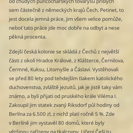
od chudých punčochářských tovaryšů přišlých
sem částečně z německých krajů Čech. Petinet, to
jest docela jemná práce, jim všem velice pomůže,
neboť tato práce jde moc dobře na odbyt a nese
pěkná procenta.
Zdejší česká kolonie se skládá z Čechů z největší
části z okolí Hradce Králové, z Klášterce, Černilova,
Čermné, Kuksu, Litomyšle a Čáslavi. Vystěhovali
se před 80 lety pod tehdejším tlakem katolického
duchovenstva, zvláště jezuitů, jak je jistě taky vám
známo, a byli přijati od pruského krále Viléma I.
Zakoupil jim statek zvaný Riksdorf půl hodiny od
Berlína za 6.500 zl, z nichž platí ročně 5 %. Zde
v Berlíně jim vystavěl 80 domů, které byly
většinou zařízeny na tkalcovny. Učení Češi tu