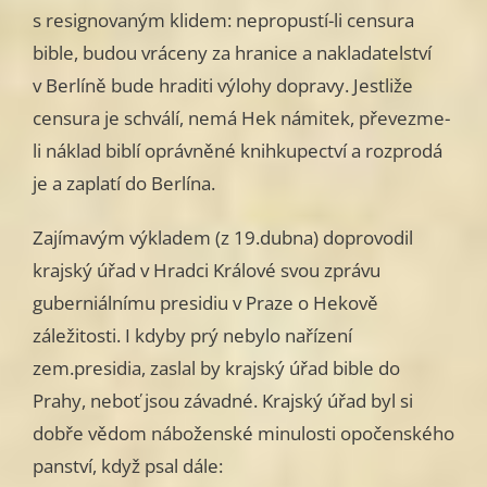
s resignovaným klidem: nepropustí-li censura
bible, budou vráceny za hranice a nakladatelství
v Berlíně bude hraditi výlohy dopravy. Jestliže
censura je schválí, nemá Hek námitek, převezme-
li náklad biblí oprávněné knihkupectví a rozprodá
je a zaplatí do Berlína.
Zajímavým výkladem (z 19.dubna) doprovodil
krajský úřad v Hradci Králové svou zprávu
guberniálnímu presidiu v Praze o Hekově
záležitosti. I kdyby prý nebylo nařízení
zem.presidia, zaslal by krajský úřad bible do
Prahy, neboť jsou závadné. Krajský úřad byl si
dobře vědom náboženské minulosti opočenského
panství, když psal dále: