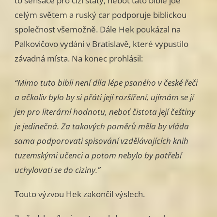
to sensace pro cizí státy, neboť tato bible jde
celým světem a ruský car podporuje biblickou
společnost všemožně. Dále Hek poukázal na
Palkovičovo vydání v Bratislavě, které vypustilo
závadná místa. Na konec prohlásil:
“Mimo tuto bibli není díla lépe psaného v české řeči
a ačkoliv bylo by si přáti její rozšíření, ujímám se jí
jen pro literární hodnotu, neboť čistota její češtiny
je jedinečná. Za takových poměrů měla by vláda
sama podporovati spisování vzdělávajících knih
tuzemskými učenci a potom nebylo by potřebí
uchylovati se do ciziny.”
Touto výzvou Hek zakončil výslech.