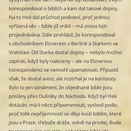
korespondoval o biblích a kam dal takové dopisy.
Na to Hek dal průchod podivení, proč jednou
vyřízená věc – bible již vrátil – má znova býti
projednávána. Dále prohlásil, že korespondoval
s obchodníkem Elsnerem v Berlíně a Starkem ve
Vratislavi. Od Starka dostal dopisy – nebylo možno
zapírati, když byly nalezeny – ale na Elsnerovu
korespondenci se nemohl upamatovati. Připustil
však, že dostal aviso, ale roztrhal je na kornouty.
Bylo to jen oznámení, že objednané bible jsou
poslány přes Dušníky do Náchoda. Když byl Hek
dotázán, má-li něco připomenouti, vyslovil podiv,
proč tolik nepříjemností se děje kvůli biblím, které
jsou v Praze, třebaže dráže, volně na prodej. Bude