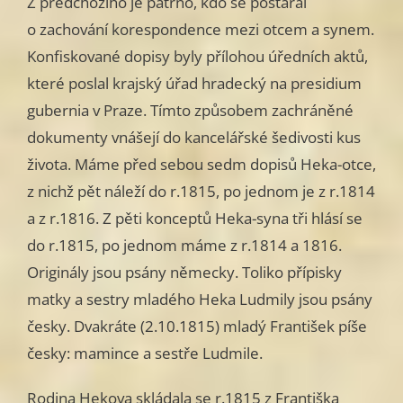
Z předchozího je patrno, kdo se postaral
o zachování korespondence mezi otcem a synem.
Konfiskované dopisy byly přílohou úředních aktů,
které poslal krajský úřad hradecký na presidium
gubernia v Praze. Tímto způsobem zachráněné
dokumenty vnášejí do kancelářské šedivosti kus
života. Máme před sebou sedm dopisů Heka-otce,
z nichž pět náleží do r.1815, po jednom je z r.1814
a z r.1816. Z pěti konceptů Heka-syna tři hlásí se
do r.1815, po jednom máme z r.1814 a 1816.
Originály jsou psány německy. Toliko přípisky
matky a sestry mladého Heka Ludmily jsou psány
česky. Dvakráte (2.10.1815) mladý František píše
česky: mamince a sestře Ludmile.
Rodina Hekova skládala se r.1815 z Františka