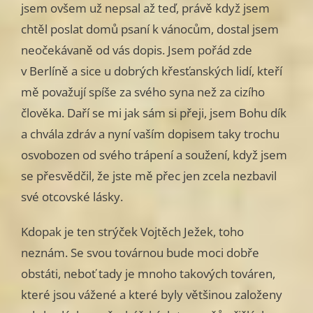
jsem ovšem už nepsal až teď, právě když jsem
chtěl poslat domů psaní k vánocům, dostal jsem
neočekávaně od vás dopis. Jsem pořád zde
v Berlíně a sice u dobrých křesťanských lidí, kteří
mě považují spíše za svého syna než za cizího
člověka. Daří se mi jak sám si přeji, jsem Bohu dík
a chvála zdráv a nyní vaším dopisem taky trochu
osvobozen od svého trápení a soužení, když jsem
se přesvědčil, že jste mě přec jen zcela nezbavil
své otcovské lásky.
Kdopak je ten strýček Vojtěch Ježek, toho
neznám. Se svou továrnou bude moci dobře
obstáti, neboť tady je mnoho takových továren,
které jsou vážené a které byly většinou založeny