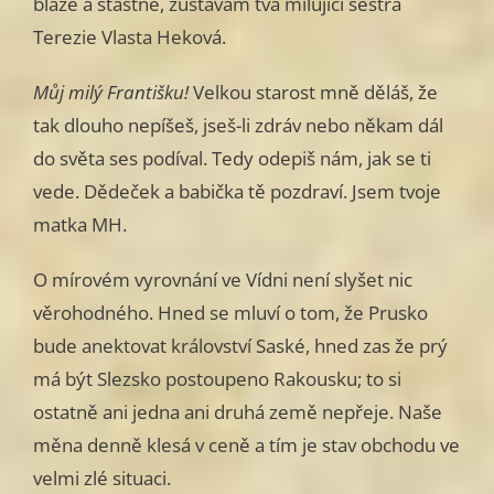
blaze a šťastně, zůstávám tvá milující sestra
Terezie Vlasta Heková.
Můj milý Františku!
Velkou starost mně děláš, že
tak dlouho nepíšeš, jseš-li zdráv nebo někam dál
do světa ses podíval. Tedy odepiš nám, jak se ti
vede. Dědeček a babička tě pozdraví. Jsem tvoje
matka MH.
O mírovém vyrovnání ve Vídni není slyšet nic
věrohodného. Hned se mluví o tom, že Prusko
bude anektovat království Saské, hned zas že prý
má být Slezsko postoupeno Rakousku; to si
ostatně ani jedna ani druhá země nepřeje. Naše
měna denně klesá v ceně a tím je stav obchodu ve
velmi zlé situaci.