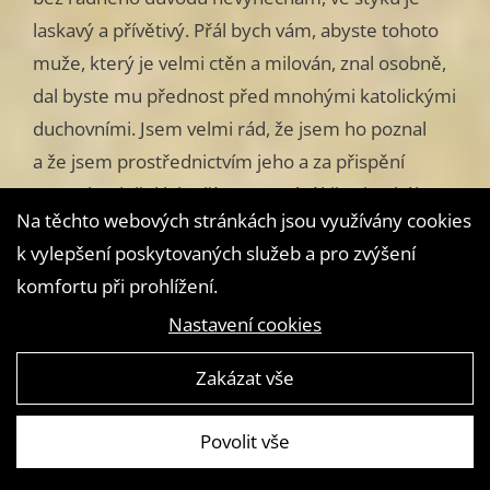
laskavý a přívětivý. Přál bych vám, abyste tohoto
muže, který je velmi ctěn a milován, znal osobně,
dal byste mu přednost před mnohými katolickými
duchovními. Jsem velmi rád, že jsem ho poznal
a že jsem prostřednictvím jeho a za přispění
sv.Ducha došel k lepšímu poznání křesťanského
Na těchto webových stránkách jsou využívány cookies
náboženství. Je vicepresidentem anglické misijní
k vylepšení poskytovaných služeb a pro zvýšení
společnosti. Nyní je tu právě 8 misionářů,
komfortu při prohlížení.
s kterými se také znám a kteří se tu učí anglicky,
Nastavení cookies
latinsky, řecky, hebrejsky a theologii a zdokonalují
se v angličtině.
Zakázat vše
Mým sestrám
Povolit vše
11.prosince 1814