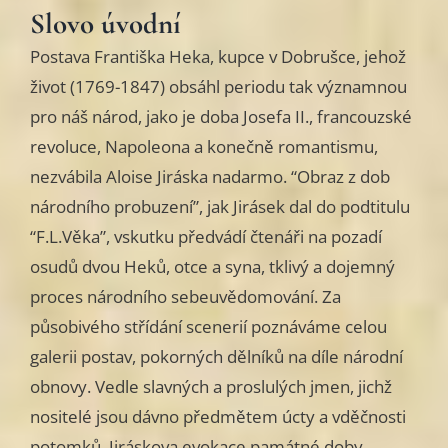
Slovo úvodní
Postava Františka Heka, kupce v Dobrušce, jehož
život (1769-1847) obsáhl periodu tak významnou
pro náš národ, jako je doba Josefa II., francouzské
revoluce, Napoleona a konečně romantismu,
nezvábila Aloise Jiráska nadarmo. “Obraz z dob
národního probuzení”, jak Jirásek dal do podtitulu
“F.L.Věka”, vskutku předvádí čtenáři na pozadí
osudů dvou Heků, otce a syna, tklivý a dojemný
proces národního sebeuvědomování. Za
působivého střídání scenerií poznáváme celou
galerii postav, pokorných dělníků na díle národní
obnovy. Vedle slavných a proslulých jmen, jichž
nositelé jsou dávno předmětem úcty a vděčnosti
potomků, Jiráskova evokace památné doby