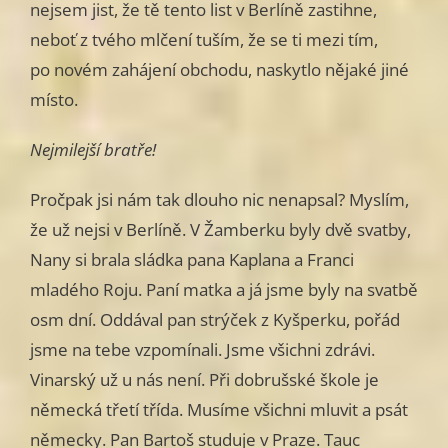
nejsem jist, že tě tento list v Berlíně zastihne,
neboť z tvého mlčení tuším, že se ti mezi tím,
po novém zahájení obchodu, naskytlo nějaké jiné
místo.
Nejmilejší bratře!
Pročpak jsi nám tak dlouho nic nenapsal? Myslím,
že už nejsi v Berlíně. V Žamberku byly dvě svatby,
Nany si brala sládka pana Kaplana a Franci
mladého Roju. Paní matka a já jsme byly na svatbě
osm dní. Oddával pan strýček z Kyšperku, pořád
jsme na tebe vzpomínali. Jsme všichni zdrávi.
Vinarský už u nás není. Při dobrušské škole je
německá třetí třída. Musíme všichni mluvit a psát
německy. Pan Bartoš studuje v Praze. Tauc