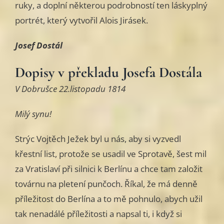
ruky, a doplní některou podrobností ten láskyplný
portrét, který vytvořil Alois Jirásek.
Josef Dostál
Dopisy v překladu Josefa Dostála
V Dobrušce 22.listopadu 1814
Milý synu!
Strýc Vojtěch Ježek byl u nás, aby si vyzvedl
křestní list, protože se usadil ve Sprotavě, šest mil
za Vratislaví při silnici k Berlínu a chce tam založit
továrnu na pletení punčoch. Říkal, že má denně
příležitost do Berlína a to mě pohnulo, abych užil
tak nenadálé příležitosti a napsal ti, i když si