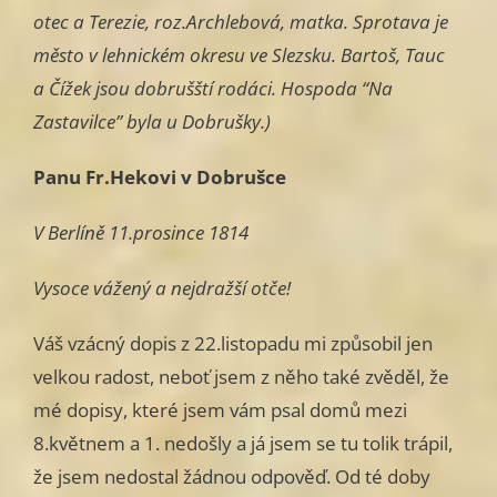
otec a Terezie, roz.Archlebová, matka. Sprotava je
město v lehnickém okresu ve Slezsku. Bartoš, Tauc
a Čížek jsou dobrušští rodáci. Hospoda “Na
Zastavilce” byla u Dobrušky.)
Panu Fr.Hekovi v Dobrušce
V Berlíně 11.prosince 1814
Vysoce vážený a nejdražší otče!
Váš vzácný dopis z 22.listopadu mi způsobil jen
velkou radost, neboť jsem z něho také zvěděl, že
mé dopisy, které jsem vám psal domů mezi
8.květnem a 1. nedošly a já jsem se tu tolik trápil,
že jsem nedostal žádnou odpověď. Od té doby