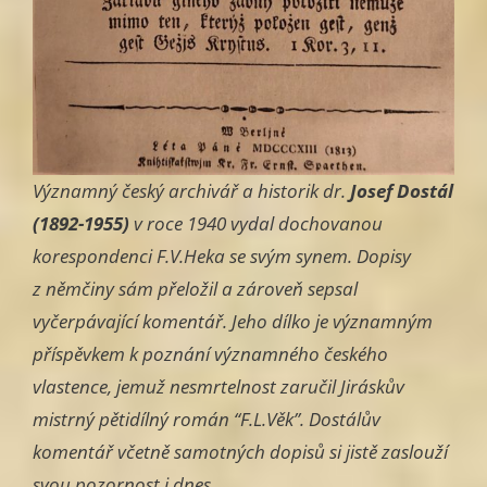
Významný český archivář a historik dr.
Josef Dostál
(1892-1955)
v roce 1940 vydal dochovanou
korespondenci F.V.Heka se svým synem. Dopisy
z němčiny sám přeložil a zároveň sepsal
vyčerpávající komentář. Jeho dílko je významným
příspěvkem k poznání významného českého
vlastence, jemuž nesmrtelnost zaručil Jiráskův
mistrný pětidílný román “F.L.Věk”. Dostálův
komentář včetně samotných dopisů si jistě zaslouží
svou pozornost i dnes.