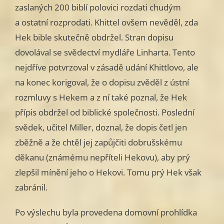
zaslaných 200 biblí polovici rozdati chudým
a ostatní rozprodati. Khittel ovšem nevěděl, zda
Hek bible skutečně obdržel. Stran dopisu
dovolával se svědectví mydláře Linharta. Tento
nejdříve potvrzoval v zásadě udání Khittlovo, ale
na konec korigoval, že o dopisu zvěděl z ústní
rozmluvy s Hekem a z ní také poznal, že Hek
přípis obdržel od biblické společnosti. Poslední
svědek, učitel Miller, doznal, že dopis četl jen
zběžně a že chtěl jej zapůjčiti dobrušskému
děkanu (známému nepříteli Hekovu), aby prý
zlepšil mínění jeho o Hekovi. Tomu prý Hek však
zabránil.
Po výslechu byla provedena domovní prohlídka