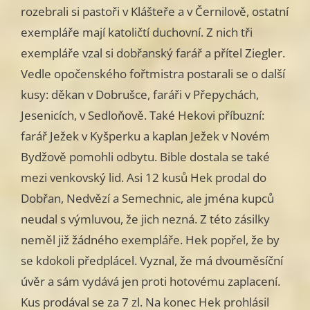
rozebrali si pastoři v Klášteře a v Černilově, ostatní
exempláře mají katoličtí duchovní. Z nich tři
exempláře vzal si dobřanský farář a přítel Ziegler.
Vedle opočenského fořtmistra postarali se o další
kusy: děkan v Dobrušce, faráři v Přepychách,
Jesenicích, v Sedloňově. Také Hekovi příbuzní:
farář Ježek v Kyšperku a kaplan Ježek v Novém
Bydžově pomohli odbytu. Bible dostala se také
mezi venkovský lid. Asi 12 kusů Hek prodal do
Dobřan, Nedvězí a Semechnic, ale jména kupců
neudal s výmluvou, že jich nezná. Z této zásilky
neměl již žádného exempláře. Hek popřel, že by
se kdokoli předplácel. Vyznal, že má dvouměsíční
úvěr a sám vydává jen proti hotovému zaplacení.
Kus prodával se za 7 zl. Na konec Hek prohlásil