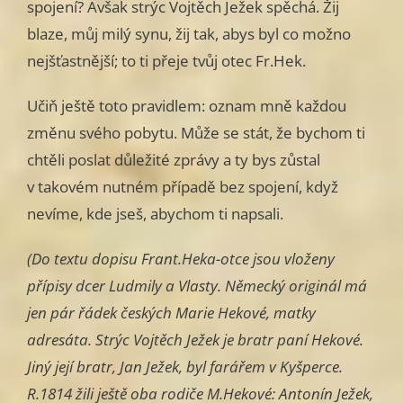
spojení? Avšak strýc Vojtěch Ježek spěchá. Žij
blaze, můj milý synu, žij tak, abys byl co možno
nejšťastnější; to ti přeje tvůj otec Fr.Hek.
Učiň ještě toto pravidlem: oznam mně každou
změnu svého pobytu. Může se stát, že bychom ti
chtěli poslat důležité zprávy a ty bys zůstal
v takovém nutném případě bez spojení, když
nevíme, kde jseš, abychom ti napsali.
(Do textu dopisu Frant.Heka-otce jsou vloženy
přípisy dcer Ludmily a Vlasty. Německý originál má
jen pár řádek českých Marie Hekové, matky
adresáta. Strýc Vojtěch Ježek je bratr paní Hekové.
Jiný její bratr, Jan Ježek, byl farářem v Kyšperce.
R.1814 žili ještě oba rodiče M.Hekové: Antonín Ježek,