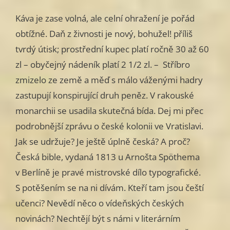
Káva je zase volná, ale celní ohražení je pořád
obtížné. Daň z živnosti je nový, bohužel! příliš
tvrdý útisk; prostřední kupec platí ročně 30 až 60
zl – obyčejný nádeník platí 2 1/2 zl. – Stříbro
zmizelo ze země a měď s málo váženými hadry
zastupují konspirující druh peněz. V rakouské
monarchii se usadila skutečná bída. Dej mi přec
podrobnější zprávu o české kolonii ve Vratislavi.
Jak se udržuje? Je ještě úplně česká? A proč?
Česká bible, vydaná 1813 u Arnošta Spöthema
v Berlíně je pravé mistrovské dílo typografické.
S potěšením se na ni dívám. Kteří tam jsou čeští
učenci? Nevědí něco o vídeňských českých
novinách? Nechtějí být s námi v literárním