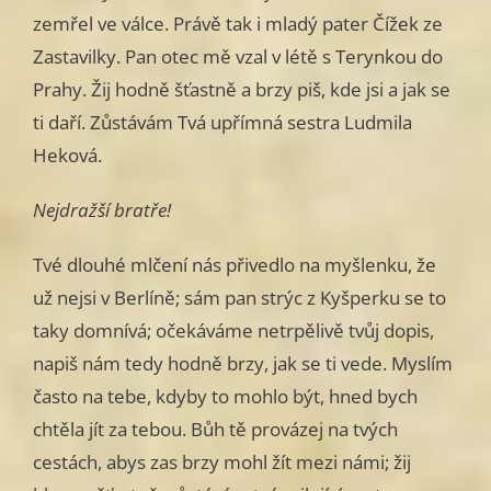
zemřel ve válce. Právě tak i mladý pater Čížek ze
Zastavilky. Pan otec mě vzal v létě s Terynkou do
Prahy. Žij hodně šťastně a brzy piš, kde jsi a jak se
ti daří. Zůstávám Tvá upřímná sestra Ludmila
Heková.
Nejdražší bratře!
Tvé dlouhé mlčení nás přivedlo na myšlenku, že
už nejsi v Berlíně; sám pan strýc z Kyšperku se to
taky domnívá; očekáváme netrpělivě tvůj dopis,
napiš nám tedy hodně brzy, jak se ti vede. Myslím
často na tebe, kdyby to mohlo být, hned bych
chtěla jít za tebou. Bůh tě provázej na tvých
cestách, abys zas brzy mohl žít mezi námi; žij