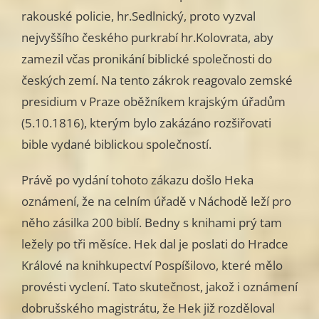
rakouské policie, hr.Sedlnický, proto vyzval
nejvyššího českého purkrabí hr.Kolovrata, aby
zamezil včas pronikání biblické společnosti do
českých zemí. Na tento zákrok reagovalo zemské
presidium v Praze oběžníkem krajským úřadům
(5.10.1816), kterým bylo zakázáno rozšiřovati
bible vydané biblickou společností.
Právě po vydání tohoto zákazu došlo Heka
oznámení, že na celním úřadě v Náchodě leží pro
něho zásilka 200 biblí. Bedny s knihami prý tam
ležely po tři měsíce. Hek dal je poslati do Hradce
Králové na knihkupectví Pospíšilovo, které mělo
provésti vyclení. Tato skutečnost, jakož i oznámení
dobrušského magistrátu, že Hek již rozděloval