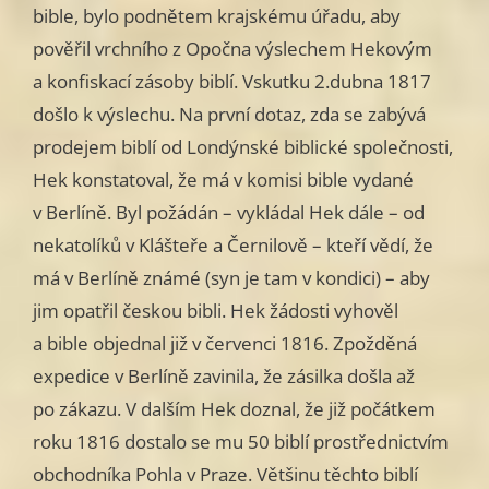
bible, bylo podnětem krajskému úřadu, aby
pověřil vrchního z Opočna výslechem Hekovým
a konfiskací zásoby biblí. Vskutku 2.dubna 1817
došlo k výslechu. Na první dotaz, zda se zabývá
prodejem biblí od Londýnské biblické společnosti,
Hek konstatoval, že má v komisi bible vydané
v Berlíně. Byl požádán – vykládal Hek dále – od
nekatolíků v Klášteře a Černilově – kteří vědí, že
má v Berlíně známé (syn je tam v kondici) – aby
jim opatřil českou bibli. Hek žádosti vyhověl
a bible objednal již v červenci 1816. Zpožděná
expedice v Berlíně zavinila, že zásilka došla až
po zákazu. V dalším Hek doznal, že již počátkem
roku 1816 dostalo se mu 50 biblí prostřednictvím
obchodníka Pohla v Praze. Většinu těchto biblí