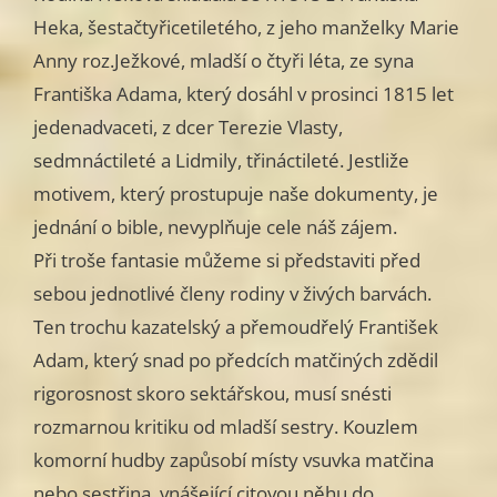
Heka, šestačtyřicetiletého, z jeho manželky Marie
Anny roz.Ježkové, mladší o čtyři léta, ze syna
Františka Adama, který dosáhl v prosinci 1815 let
jedenadvaceti, z dcer Terezie Vlasty,
sedmnáctileté a Lidmily, třináctileté. Jestliže
motivem, který prostupuje naše dokumenty, je
jednání o bible, nevyplňuje cele náš zájem.
Při troše fantasie můžeme si představiti před
sebou jednotlivé členy rodiny v živých barvách.
Ten trochu kazatelský a přemoudřelý František
Adam, který snad po předcích matčiných zdědil
rigorosnost skoro sektářskou, musí snésti
rozmarnou kritiku od mladší sestry. Kouzlem
komorní hudby zapůsobí místy vsuvka matčina
nebo sestřina, vnášející citovou něhu do