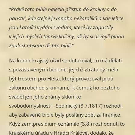
“Právě tato bible nalezla přístup do krajiny a do
panství, kde stejně je mnoho nekatolíků a kde lehce
jsou katolíci vydáni svodům, které by zapustily
v jejich myslích teprve kořeny, až by si osvojili plnou
znalost obsahu těchto biblí.”
Na konec krajský úřad se dotazoval, co má dělati
s pozastavenými biblemi, jejichž ztráta by měla
být trestem pro Heka, který provozoval proti
zákonu obchod s knihami, “k čemuž ho beztoho
sváděl jen jeho známý sklon ke
svobodomyslnosti”. Sedlnický (8.7.1817) rozhodl,
aby zabavené bible byly poslány zpět za hranice.
Když zem.presidium oznámilo (3.8.) rozhodnutí to
krajskému úřadu v Hradci Králové, dodalo, že