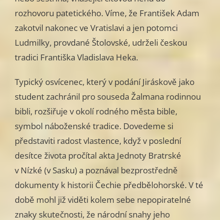
rozhovoru patetického. Víme, že František Adam
zakotvil nakonec ve Vratislavi a jen potomci
Ludmilky, provdané Štolovské, udrželi českou
tradici Františka Vladislava Heka.
Typický osvícenec, který v podání Jiráskově jako
student zachránil pro souseda Žalmana rodinnou
bibli, rozšiřuje v okolí rodného města bible,
symbol náboženské tradice. Dovedeme si
představiti radost vlastence, když v poslední
desítce života pročítal akta Jednoty Bratrské
v Nízké (v Sasku) a poznával bezprostředně
dokumenty k historii Čechie předbělohorské. V té
době mohl již viděti kolem sebe nepopiratelné
znaky skutečnosti, že národní snahy jeho