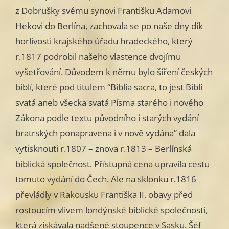
z Dobrušky svému synovi Františku Adamovi
Hekovi do Berlína, zachovala se po naše dny dík
horlivosti krajského úřadu hradeckého, který
r.1817 podrobil našeho vlastence dvojímu
vyšetřování. Důvodem k němu bylo šíření českých
biblí, které pod titulem “Biblia sacra, to jest Biblí
svatá aneb všecka svatá Písma starého i nového
Zákona podle textu původního i starých vydání
bratrských ponapravena i v nově vydána” dala
vytisknouti r.1807 – znova r.1813 – Berlínská
biblická společnost. Přístupná cena upravila cestu
tomuto vydání do Čech. Ale na sklonku r.1816
převládly v Rakousku Františka II. obavy před
rostoucím vlivem londýnské biblické společnosti,
která získávala nadšené stoupence v Sasku. Šéf