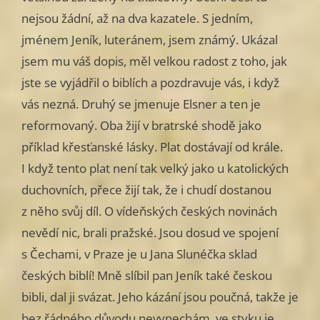
nejsou žádní, až na dva kazatele. S jedním,
jménem Jeník, luteránem, jsem známý. Ukázal
jsem mu váš dopis, měl velkou radost z toho, jak
jste se vyjádřil o biblích a pozdravuje vás, i když
vás nezná. Druhý se jmenuje Elsner a ten je
reformovaný. Oba žijí v bratrské shodě jako
příklad křesťanské lásky. Plat dostávají od krále.
I když tento plat není tak velký jako u katolických
duchovních, přece žijí tak, že i chudí dostanou
z něho svůj díl. O vídeňských českých novinách
nevědí nic, brali pražské. Jsou dosud ve spojení
s Čechami, v Praze je u Jana Slunéčka sklad
českých biblí! Mně slíbil pan Jeník také českou
bibli, dal ji svázat. Jeho kázání jsou poučná, takže je
bez řádného důvodu nevynechám, ve styku je