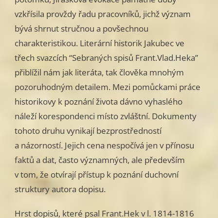
vzkřísila provždy řadu pracovníků, jichž význam
bývá shrnut stručnou a povšechnou
charakteristikou. Literární historik Jakubec ve
třech svazcích “Sebraných spisů Frant.Vlad.Heka”
přiblížil nám jak literáta, tak člověka mnohým
pozoruhodným detailem. Mezi pomůckami práce
historikovy k poznání života dávno vyhaslého
náleží korespondenci místo zvláštní. Dokumenty
tohoto druhu vynikají bezprostředností
a názorností. Jejich cena nespočívá jen v přínosu
faktů a dat, často významných, ale především
v tom, že otvírají přístup k poznání duchovní
struktury autora dopisu.
Hrst dopisů, které psal Frant.Hek v l. 1814-1816