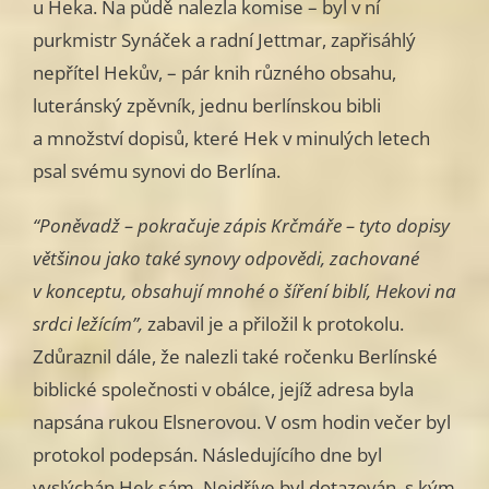
u Heka. Na půdě nalezla komise – byl v ní
purkmistr Synáček a radní Jettmar, zapřisáhlý
nepřítel Hekův, – pár knih různého obsahu,
luteránský zpěvník, jednu berlínskou bibli
a množství dopisů, které Hek v minulých letech
psal svému synovi do Berlína.
“Poněvadž – pokračuje zápis Krčmáře – tyto dopisy
většinou jako také synovy odpovědi, zachované
v konceptu, obsahují mnohé o šíření biblí, Hekovi na
srdci ležícím”,
zabavil je a přiložil k protokolu.
Zdůraznil dále, že nalezli také ročenku Berlínské
biblické společnosti v obálce, jejíž adresa byla
napsána rukou Elsnerovou. V osm hodin večer byl
protokol podepsán. Následujícího dne byl
vyslýchán Hek sám. Nejdříve byl dotazován, s kým