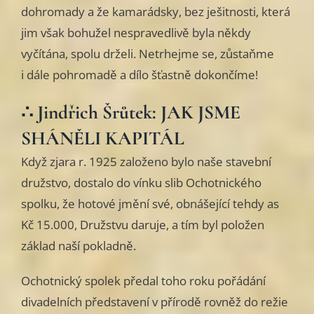
dohromady a že kamarádsky, bez ješitnosti, která
jim však bohužel nespravedlivě byla někdy
vyčítána, spolu drželi. Netrhejme se, zůstaňme
i dále pohromadě a dílo šťastně dokončíme!
∴ Jindřich Šrůtek: JAK JSME
SHÁNĚLI KAPITÁL
Když zjara r. 1925 založeno bylo naše stavební
družstvo, dostalo do vínku slib Ochotnického
spolku, že hotové jmění své, obnášející tehdy as
Kč 15.000, Družstvu daruje, a tím byl položen
základ naší pokladně.
Ochotnický spolek předal toho roku pořádání
divadelních představení v přírodě rovněž do režie