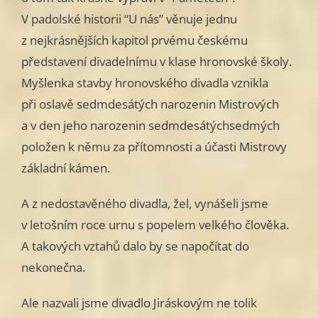
V padolské historii “U nás” věnuje jednu
z nejkrásnějších kapitol prvému českému
představení divadelnímu v klase hronovské školy.
Myšlenka stavby hronovského divadla vznikla
při oslavě sedmdesátých narozenin Mistrových
a v den jeho narozenin sedmdesátýchsedmých
položen k němu za přítomnosti a účasti Mistrovy
základní kámen.
A z nedostavěného divadla, žel, vynášeli jsme
v letošním roce urnu s popelem velkého člověka.
A takových vztahů dalo by se napočítat do
nekonečna.
Ale nazvali jsme divadlo Jiráskovým ne tolik