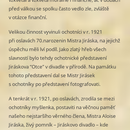
před válkou se spolku často vedlo zle, zvláště
v otázce finanční.
Velikou činnost vyvinuli ochotníci v r. 1921
při oslavách 70.narozenin Mistra Jiráska, na jejichž
úspěchu měli lví podíl. Jako zlatý hřeb všech
slavností bylo tehdy ochotnické představení
Jiráskova “Otce” v divadle v přírodě. Na památku
tohoto představení dal se Mistr Jirásek
s ochotníky po představení fotografovati.
A tenkrát v r. 1921, po oslavách, zrodila se mezi
ochotníky myšlenka, postaviti na věčnou paměť
našeho nejstaršího věrného člena, Mistra Aloise
Jiráska, živý pomník – Jiráskovo divadlo – kde