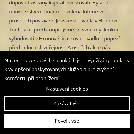
doposud získaný kapitál investovati. Byla to
ministerstvem financí povolená loterie ve
prospěch postavení Jiráskova divadla v Hronově.
Touto akcí předstoupili jsme se svou myšlenkou –
vybudovati v Hronově Jiráskovo divadlo – poprvé
před celou čsl. veřejnost. A úspěch akce nás
překvapil, vynesla loterie okrouhle Kč 200.000,
Na těchto webových stránkách jsou využívány cookies
mimo mnoha a mnoha cenných přípisů ctitelů
k vylepšení poskytovaných služeb a pro zvýšení
Mistrových, kteří dílo Družstva schvalovali, a tím je
komfortu při prohlížení.
k další práci povzbuzovali.
Nastavení cookies
Další větší akcí byly sbírky darů jak místních, tak
Zakázat vše
i okolních mecenášů.
Povolit vše
Je bohužel nemožno pro nedostatek místa
veškeré dárce zde jmenovati, budiž však uvedeno,