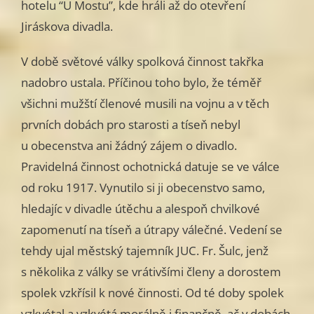
hotelu “U Mostu”, kde hráli až do otevření
Jiráskova divadla.
V době světové války spolková činnost takřka
nadobro ustala. Příčinou toho bylo, že téměř
všichni mužští členové musili na vojnu a v těch
prvních dobách pro starosti a tíseň nebyl
u obecenstva ani žádný zájem o divadlo.
Pravidelná činnost ochotnická datuje se ve válce
od roku 1917. Vynutilo si ji obecenstvo samo,
hledajíc v divadle útěchu a alespoň chvilkové
zapomenutí na tíseň a útrapy válečné. Vedení se
tehdy ujal městský tajemník JUC. Fr. Šulc, jenž
s několika z války se vrátivšími členy a dorostem
spolek vzkřísil k nové činnosti. Od té doby spolek
vzkvétal a vzkvétá morálně i finančně, ač v dobách