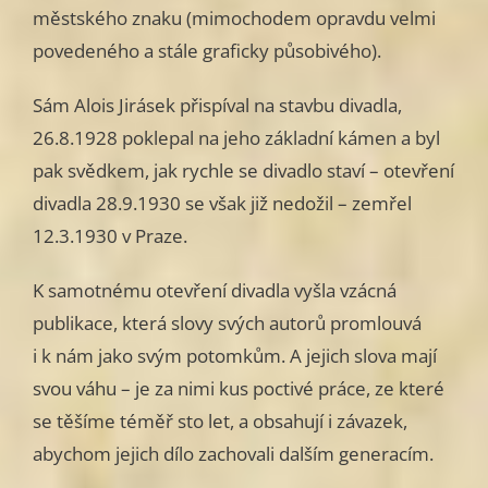
městského znaku (mimochodem opravdu velmi
povedeného a stále graficky působivého).
Sám Alois Jirásek přispíval na stavbu divadla,
26.8.1928 poklepal na jeho základní kámen a byl
pak svědkem, jak rychle se divadlo staví – otevření
divadla 28.9.1930 se však již nedožil – zemřel
12.3.1930 v Praze.
K samotnému otevření divadla vyšla vzácná
publikace, která slovy svých autorů promlouvá
i k nám jako svým potomkům. A jejich slova mají
svou váhu – je za nimi kus poctivé práce, ze které
se těšíme téměř sto let, a obsahují i závazek,
abychom jejich dílo zachovali dalším generacím.