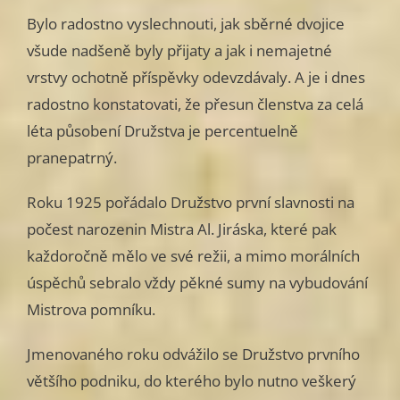
Bylo radostno vyslechnouti, jak sběrné dvojice
všude nadšeně byly přijaty a jak i nemajetné
vrstvy ochotně příspěvky odevzdávaly. A je i dnes
radostno konstatovati, že přesun členstva za celá
léta působení Družstva je percentuelně
pranepatrný.
Roku 1925 pořádalo Družstvo první slavnosti na
počest narozenin Mistra Al. Jiráska, které pak
každoročně mělo ve své režii, a mimo morálních
úspěchů sebralo vždy pěkné sumy na vybudování
Mistrova pomníku.
Jmenovaného roku odvážilo se Družstvo prvního
většího podniku, do kterého bylo nutno veškerý