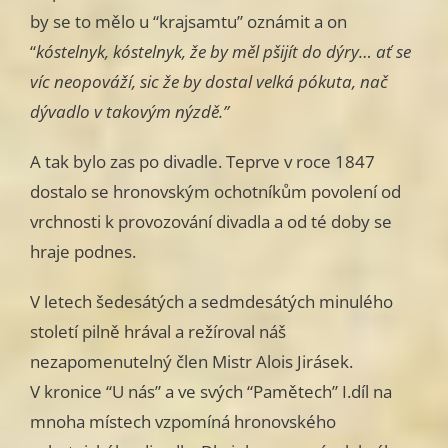
by se to mělo u “krajsamtu” oznámit a on
“
kóstelnyk, kóstelnyk, že by měl pšijít do dýry… ať se
víc neopováží, sic že by dostal velká pókuta, nač
dývadlo v takovým nýzdě.”
A tak bylo zas po divadle. Teprve v roce 1847
dostalo se hronovským ochotníkům povolení od
vrchnosti k provozování divadla a od té doby se
hraje podnes.
V letech šedesátých a sedmdesátých minulého
století pilně hrával a režíroval náš
nezapomenutelný člen Mistr Alois Jirásek.
V kronice “U nás” a ve svých “Pamětech” I.díl na
mnoha místech vzpomíná hronovského