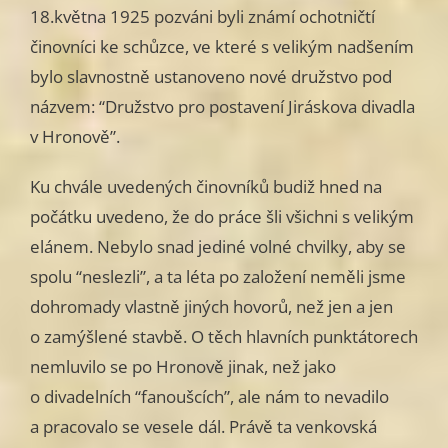
18.května 1925 pozváni byli známí ochotničtí
činovníci ke schůzce, ve které s velikým nadšením
bylo slavnostně ustanoveno nové družstvo pod
názvem: “Družstvo pro postavení Jiráskova divadla
v Hronově”.
Ku chvále uvedených činovníků budiž hned na
počátku uvedeno, že do práce šli všichni s velikým
elánem. Nebylo snad jediné volné chvilky, aby se
spolu “neslezli”, a ta léta po založení neměli jsme
dohromady vlastně jiných hovorů, než jen a jen
o zamýšlené stavbě. O těch hlavních punktátorech
nemluvilo se po Hronově jinak, než jako
o divadelních “fanoušcích”, ale nám to nevadilo
a pracovalo se vesele dál. Právě ta venkovská