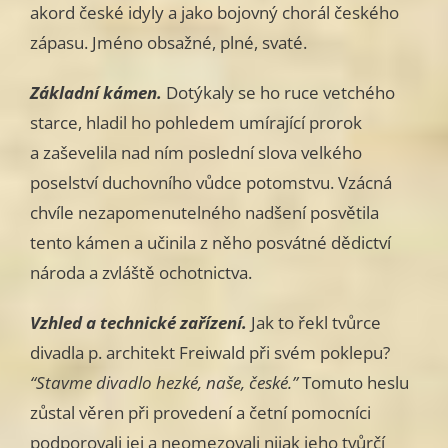
akord české idyly a jako bojovný chorál českého
zápasu. Jméno obsažné, plné, svaté.
Základní kámen.
Dotýkaly se ho ruce vetchého
starce, hladil ho pohledem umírající prorok
a zaševelila nad ním poslední slova velkého
poselství duchovního vůdce potomstvu. Vzácná
chvíle nezapomenutelného nadšení posvětila
tento kámen a učinila z něho posvátné dědictví
národa a zvláště ochotnictva.
Vzhled a technické zařízení.
Jak to řekl tvůrce
divadla p. architekt Freiwald při svém poklepu?
“Stavme divadlo hezké, naše, české.”
Tomuto heslu
zůstal věren při provedení a četní pomocníci
podporovali jej a neomezovali nijak jeho tvůrčí