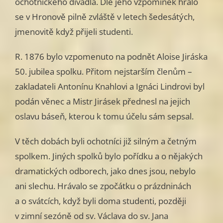
ochotnického divadla. Dle jeho vzpomínek hrálo
se v Hronově pilně zvláště v letech šedesátých,
jmenovitě když přijeli studenti.
R. 1876 bylo vzpomenuto na podnět Aloise Jiráska
50. jubilea spolku. Přitom nejstarším členům –
zakladateli Antonínu Knahlovi a Ignáci Lindrovi byl
podán věnec a Mistr Jirásek přednesl na jejich
oslavu báseň, kterou k tomu účelu sám sepsal.
V těch dobách byli ochotníci již silným a četným
spolkem. Jiných spolků bylo pořídku a o nějakých
dramatických odborech, jako dnes jsou, nebylo
ani slechu. Hrávalo se zpočátku o prázdninách
a o svátcích, když byli doma studenti, později
v zimní sezóně od sv. Václava do sv. Jana