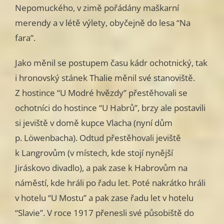
Nepomuckého, v zimě pořádány maškarní
merendy a v létě výlety, obyčejně do lesa “Na
fara”.
Jako měnil se postupem času kádr ochotnický, tak
i hronovský stánek Thalie měnil své stanoviště.
Z hostince “U Modré hvězdy” přestěhovali se
ochotníci do hostince “U Habrů”, brzy ale postavili
si jeviště v domě kupce Vlacha (nyní dům
p. Löwenbacha). Odtud přestěhovali jeviště
k Langrovům (v místech, kde stojí nynější
Jiráskovo divadlo), a pak zase k Habrovům na
náměstí, kde hráli po řadu let. Poté nakrátko hráli
v hotelu “U Mostu” a pak zase řadu let v hotelu
“Slavie”. V roce 1917 přenesli své působiště do