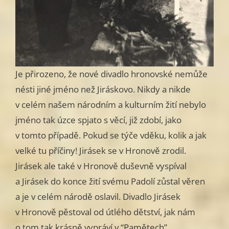
Je přirozeno, že nové divadlo hronovské nemůže
nésti jiné jméno než Jiráskovo. Nikdy a nikde
v celém našem národním a kulturním žití nebylo
jméno tak úzce spjato s věcí, již zdobí, jako
v tomto případě. Pokud se týče vděku, kolik a jak
velké tu příčiny! Jirásek se v Hronově zrodil.
Jirásek ale také v Hronově duševně vyspíval
a Jirásek do konce žití svému Padolí zůstal věren
a je v celém národě oslavil. Divadlo Jirásek
v Hronově pěstoval od útlého dětství, jak nám
o tom tak krásně vypráví v “Pamětech”.