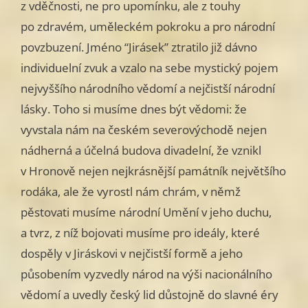
z vděčnosti, ne pro upomínku, ale z touhy
po zdravém, uměleckém pokroku a pro národní
povzbuzení. Jméno “Jirásek” ztratilo již dávno
individuelní zvuk a vzalo na sebe mystický pojem
nejvyššího národního vědomí a nejčistší národní
lásky. Toho si musíme dnes být vědomi: že
vyvstala nám na českém severovýchodě nejen
nádherná a účelná budova divadelní, že vznikl
v Hronově nejen nejkrásnější památník největšího
rodáka, ale že vyrostl nám chrám, v němž
pěstovati musíme národní Umění v jeho duchu,
a tvrz, z níž bojovati musíme pro ideály, které
dospěly v Jiráskovi v nejčistší formě a jeho
působením vyzvedly národ na výši nacionálního
vědomí a uvedly český lid důstojně do slavné éry