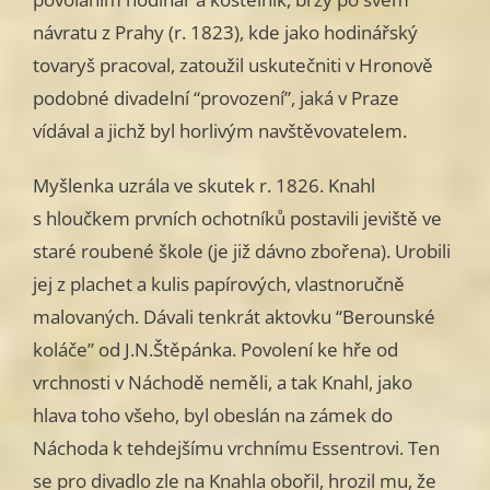
návratu z Prahy (r. 1823), kde jako hodinářský
tovaryš pracoval, zatoužil uskutečniti v Hronově
podobné divadelní “provození”, jaká v Praze
vídával a jichž byl horlivým navštěvovatelem.
Myšlenka uzrála ve skutek r. 1826. Knahl
s hloučkem prvních ochotníků postavili jeviště ve
staré roubené škole (je již dávno zbořena). Urobili
jej z plachet a kulis papírových, vlastnoručně
malovaných. Dávali tenkrát aktovku “Berounské
koláče” od J.N.Štěpánka. Povolení ke hře od
vrchnosti v Náchodě neměli, a tak Knahl, jako
hlava toho všeho, byl obeslán na zámek do
Náchoda k tehdejšímu vrchnímu Essentrovi. Ten
se pro divadlo zle na Knahla obořil, hrozil mu, že