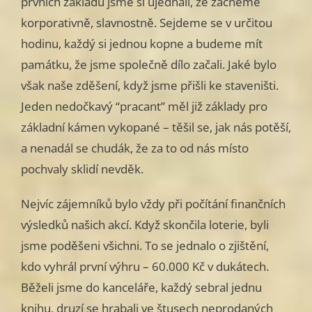
prvních základů jsme si ujednali, že začneme
korporativně, slavnostně. Sejdeme se v určitou
hodinu, každý si jednou kopne a budeme mít
památku, že jsme společně dílo začali. Jaké bylo
však naše zděšení, když jsme přišli ke staveništi.
Jeden nedočkavý “pracant” měl již základy pro
základní kámen vykopané – těšil se, jak nás potěší,
a nenadál se chudák, že za to od nás místo
pochvaly sklidí nevděk.
Nejvíc zájemníků bylo vždy při počítání finančních
výsledků našich akcí. Když skončila loterie, byli
jsme poděšeni všichni. To se jednalo o zjištění,
kdo vyhrál první výhru – 60.000 Kč v dukátech.
Běželi jsme do kanceláře, každý sebral jednu
knihu, druzí se hrabali ve štusech neprodaných