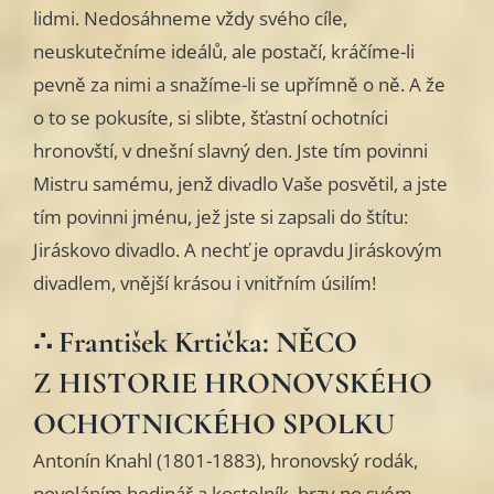
lidmi. Nedosáhneme vždy svého cíle,
neuskutečníme ideálů, ale postačí, kráčíme-li
pevně za nimi a snažíme-li se upřímně o ně. A že
o to se pokusíte, si slibte, šťastní ochotníci
hronovští, v dnešní slavný den. Jste tím povinni
Mistru samému, jenž divadlo Vaše posvětil, a jste
tím povinni jménu, jež jste si zapsali do štítu:
Jiráskovo divadlo. A nechť je opravdu Jiráskovým
divadlem, vnější krásou i vnitřním úsilím!
∴ František Krtička: NĚCO
Z HISTORIE HRONOVSKÉHO
OCHOTNICKÉHO SPOLKU
Antonín Knahl (1801-1883), hronovský rodák,
povoláním hodinář a kostelník, brzy po svém