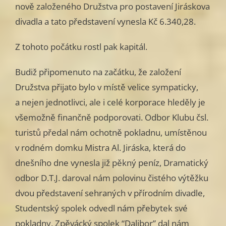
nově založeného Družstva pro postavení Jiráskova
divadla a tato představení vynesla Kč 6.340,28.
Z tohoto počátku rostl pak kapitál.
Budiž připomenuto na začátku, že založení
Družstva přijato bylo v místě velice sympaticky,
a nejen jednotlivci, ale i celé korporace hleděly je
všemožně finančně podporovati. Odbor Klubu čsl.
turistů předal nám ochotně pokladnu, umístěnou
v rodném domku Mistra Al. Jiráska, která do
dnešního dne vynesla již pěkný peníz, Dramatický
odbor D.T.J. daroval nám polovinu čistého výtěžku
dvou představení sehraných v přírodním divadle,
Studentský spolek odvedl nám přebytek své
pokladny, Zpěvácký spolek “Dalibor” dal nám