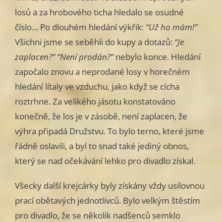
losů a za hrobového ticha hledalo se osudné
číslo… Po dlouhém hledání výkřik:
“Už ho mám!”
Všichni jsme se seběhli do kupy a dotazů:
“Je
zaplacen?” “Není prodán?”
nebylo konce. Hledání
započalo znovu a neprodané losy v horečném
hledání lítaly ve vzduchu, jako když se cícha
roztrhne. Za velikého jásotu konstatováno
konečně, že los je v zásobě, není zaplacen, že
výhra připadá Družstvu. To bylo terno, které jsme
řádně oslavili, a byl to snad také jediný obnos,
který se nad očekávání lehko pro divadlo získal.
Všecky další krejcárky byly získány vždy usilovnou
prací obětavých jednotlivců. Bylo velkým štěstím
pro divadlo, že se několik nadšenců semklo