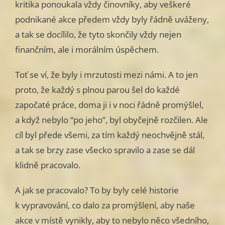
kritika ponoukala vždy činovníky, aby veškeré
podnikané akce předem vždy byly řádně uváženy,
a tak se docílilo, že tyto skončily vždy nejen
finančním, ale i morálním úspěchem.
Toť se ví, že byly i mrzutosti mezi námi. A to jen
proto, že každý s plnou parou šel do každé
započaté práce, doma ji i v noci řádně promýšlel,
a když nebylo “po jeho”, byl obyčejně rozčilen. Ale
cíl byl přede všemi, za tím každý neochvějně stál,
a tak se brzy zase všecko spravilo a zase se dál
klidně pracovalo.
A jak se pracovalo? To by byly celé historie
k vypravování, co dalo za promýšlení, aby naše
akce v místě vynikly, aby to nebylo něco všedního,