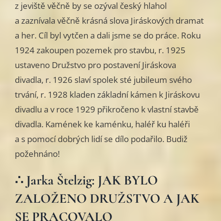
z jeviště věčně by se ozýval český hlahol
a zaznívala věčně krásná slova Jiráskových dramat
a her. Cíl byl vytčen a dali jsme se do práce. Roku
1924 zakoupen pozemek pro stavbu, r. 1925
ustaveno Družstvo pro postavení Jiráskova
divadla, r. 1926 slaví spolek sté jubileum svého
trvání, r. 1928 kladen základní kámen k Jiráskovu
divadlu a v roce 1929 přikročeno k vlastní stavbě
divadla. Kamének ke kaménku, haléř ku haléři
a s pomocí dobrých lidí se dílo podařilo. Budiž
požehnáno!
∴ Jarka Štelzig: JAK BYLO
ZALOŽENO DRUŽSTVO A JAK
SE PRACOVALO