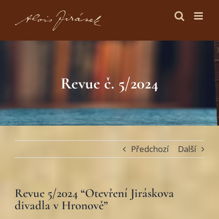
Skip
to
content
Revue č. 5/2024
Předchozí
Další
Revue 5/2024 “Otevření Jiráskova
divadla v Hronově”