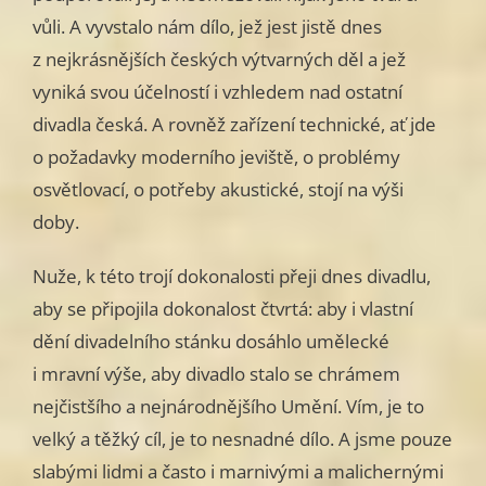
vůli. A vyvstalo nám dílo, jež jest jistě dnes
z nejkrásnějších českých výtvarných děl a jež
vyniká svou účelností i vzhledem nad ostatní
divadla česká. A rovněž zařízení technické, ať jde
o požadavky moderního jeviště, o problémy
osvětlovací, o potřeby akustické, stojí na výši
doby.
Nuže, k této trojí dokonalosti přeji dnes divadlu,
aby se připojila dokonalost čtvrtá: aby i vlastní
dění divadelního stánku dosáhlo umělecké
i mravní výše, aby divadlo stalo se chrámem
nejčistšího a nejnárodnějšího Umění. Vím, je to
velký a těžký cíl, je to nesnadné dílo. A jsme pouze
slabými lidmi a často i marnivými a malichernými