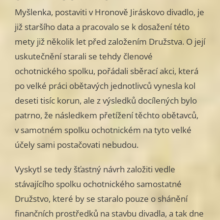
Myšlenka, postaviti v Hronově Jiráskovo divadlo, je
již staršího data a pracovalo se k dosažení této
mety již několik let před založením Družstva. O její
uskutečnění starali se tehdy členové
ochotnického spolku, pořádali sběrací akci, která
po velké práci obětavých jednotlivců vynesla kol
deseti tisíc korun, ale z výsledků docílených bylo
patrno, že následkem přetížení těchto obětavců,
v samotném spolku ochotnickém na tyto velké
účely sami postačovati nebudou.
Vyskytl se tedy šťastný návrh založiti vedle
stávajícího spolku ochotnického samostatné
Družstvo, které by se staralo pouze o shánění
finančních prostředků na stavbu divadla, a tak dne