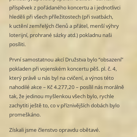
příspěvek z pořádaného koncertu a i jednotlivci
hleděli při všech příležitostech (při svatbách,
k uctění zemřelých členů a přátel, menší výhry
loterijní, prohrané sázky atd.) pokladnu naši
posíliti.
První samostatnou akcí Družstva bylo “obsazení”
pokladen při vojenském koncertu pěš. pl. č. 4,
který právě u nás byl na cvičení, a výnos této
nahodilé akce – Kč 4.277,20 – posílil nás morálně
tak, že jedinou myšlenkou všech bylo, rychle
zachytiti ještě to, co v příznivějších dobách bylo
promeškáno.
Získali jsme členstvo opravdu obětavé.