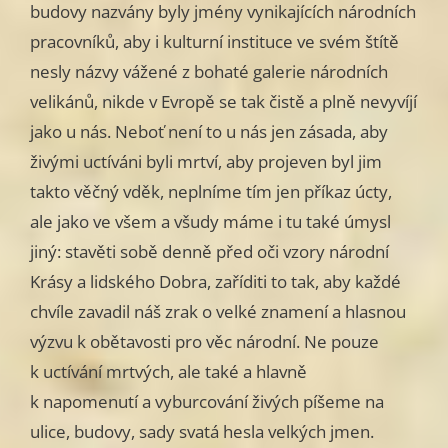
budovy nazvány byly jmény vynikajících národních
pracovníků, aby i kulturní instituce ve svém štítě
nesly názvy vážené z bohaté galerie národních
velikánů, nikde v Evropě se tak čistě a plně nevyvíjí
jako u nás. Neboť není to u nás jen zásada, aby
živými uctíváni byli mrtví, aby projeven byl jim
takto věčný vděk, neplníme tím jen příkaz úcty,
ale jako ve všem a všudy máme i tu také úmysl
jiný: stavěti sobě denně před oči vzory národní
Krásy a lidského Dobra, zaříditi to tak, aby každé
chvíle zavadil náš zrak o velké znamení a hlasnou
výzvu k obětavosti pro věc národní. Ne pouze
k uctívání mrtvých, ale také a hlavně
k napomenutí a vyburcování živých píšeme na
ulice, budovy, sady svatá hesla velkých jmen.