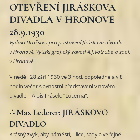
OTEVŘENÍ JIRÁSKOVA
DIVADLA V HRONOVĚ
28.9.1930
Vydalo Družstvo pro postavení Jiráskova divadla
v Hronově. Vytiskl grafický závod A.J.Votruba a spol.
v Hronově.
V neděli 28.září 1930 ve 3 hod. odpoledne a v 8
hodin večer slavnostní představení v novém
divadle – Alois Jirásek: “Lucerna”.
∴ Max Lederer: JIRÁSKOVO
DIVADLO
Krásný zvyk, aby náměstí, ulice, sady a veřejné