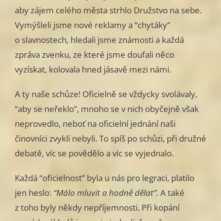
aby zájem celého města strhlo Družstvo na sebe.
Vymýšleli jsme nové reklamy a “chytáky”
o slavnostech, hledali jsme známosti a každá
zpráva zvenku, ze které jsme doufali něco
vyzískat, kolovala hned jásavě mezi námi.
A ty naše schůze! Oficielně se vždycky svolávaly,
“aby se neřeklo”, mnoho se v nich obyčejně však
neprovedlo, neboť na oficielní jednání naši
činovníci zvyklí nebyli. To spíš po schůzi, při družné
debatě, víc se povědělo a víc se vyjednalo.
Každá “oficielnost” byla u nás pro legraci, platilo
jen heslo:
“Málo mluvit a hodně dělat”.
A také
z toho byly někdy nepříjemnosti. Při kopání