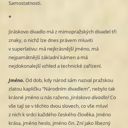
Samostatnosti.
*
Jiráskovo divadlo má z mimopražských divadel tři
znaky, o nichž lze dnes právem mluviti
v superlativu: má nejkrásnější jméno, má
nejpamátnější základní kámen a má
nejdokonalejší vzhled a technické zařízení.
Jméno.
Od dob, kdy národ sám nazval pražskou
zlatou kapličku “Národním divadlem”, nebylo tak
krásné jméno u nás raženo.
Jiráskovo divadlo!
Co
vše tají se v těchto dvou slovech, co vše mluví
z nich k srdci každého českého člověka. Jméno
krása, jméno heslo, jméno čin. Zní jako líbezný