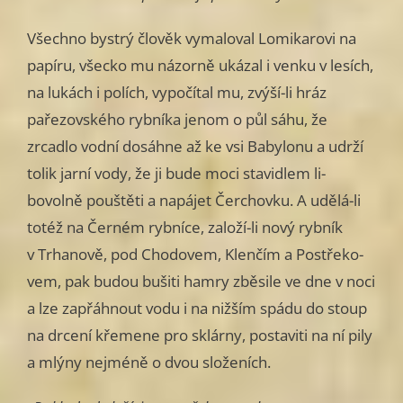
Všechno bystrý člověk vymaloval Lomikarovi na
papíru, všecko mu názorně ukázal i venku v lesích,
na lukách i polích, vypočítal mu, zvýší-li hráz
pařezovského rybníka jenom o půl sáhu, že
zrcadlo vodní dosáhne až ke vsi Babylonu a udrží
tolik jarní vody, že ji bude moci stavidlem li­
bovolně pouštěti a napájet Čerchovku. A udělá-li
totéž na Černém rybní­ce, založí-li nový rybník
v Trhanově, pod Chodovem, Klenčím a Postřeko­
vem, pak budou bušiti hamry zběsile ve dne v noci
a lze zapřáhnout vodu i na nižším spádu do stoup
na drcení křemene pro sklárny, postaviti na ní pily
a mlýny nejméně o dvou složeních.