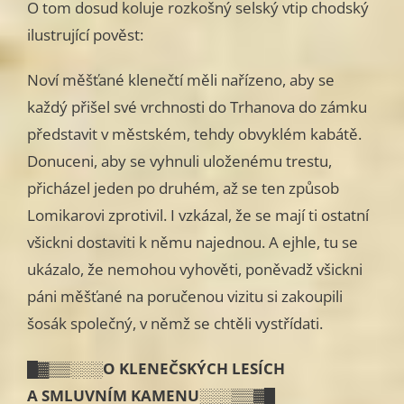
O tom dosud koluje rozkošný selský vtip chodský
ilustrující pověst:
Noví měšťané klenečtí měli nařízeno, aby se
každý přišel své vrchnosti do Trhanova do zámku
představit v městském, tehdy obvyklém kabátě.
Donuceni, aby se vyhnuli uloženému trestu,
přicházel jeden po druhém, až se ten způsob
Lomikarovi zprotivil. I vzkázal, že se mají ti ostatní
všickni dostaviti k němu najednou. A ejhle, tu se
ukázalo, že nemohou vyhověti, poněvadž všickni
páni měšťané na poručenou vizitu si zakoupili
šosák spo­lečný, v němž se chtěli vystřídati.
█▓▒▒░░░O KLENEČSKÝCH LESÍCH
A SMLUVNÍM KAMENU░░░▒▒▓█