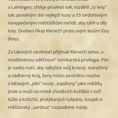
a Lamingen, chtěje provésti své, rozdělil „ty lesy”
tak: povolným dal nejlepší kusy a 33 tvrdohlavým
novopečeným měšťáčkům nařídil, aby táhli o díly
losy. Dodnes říkají Klenečtí proto svým lesům lůsy
(losy).
Za takových okolností přijímali Klenečtí sotva „s
modlitebnou vděč­ností“ lomikarská privilegia. Pán
je nadto nutil, aby odložíce svůj krásný, starožitný
a nádherný kroj, ženy místo pestrého roucha
a bělavých „plín” nosily „kapižony“ jako měšťky
jinde a muži na místě choděcích kožíšků z ovčí
kůže a kožichů, protýkaných tulipány, koupili si
měšťanský „sardout“ rozpodivné módy.