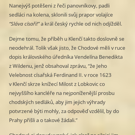
Nanejvýš potěšeni z řeči panovníkovy, padli
sedláci na kolena, sklonili svůj prapor volajíce
“Sláva císaři!”
a král český rychle od nich odjížděl.
Dejme tomu, že příběh u Klenčí takto doslovně se
neodehrál. Tolik však jisto, že Chodové měli v ruce
dopis královského úředníka Vendelína Benedikta
z Wildenu, jenž obsahoval zprávu, “že Jeho
Velebnost císařská Ferdinand II. v roce 1623
v Klenčí skrze knížecí Milost z Lobkovic co
nejvyššího kancléře na nejponíženější prosbu
chodských sedláků, aby jim jejich výhrady
potvrzené býti mohly, za odpověď vzdělil, by do
Prahy přišli a o takové žádali.”