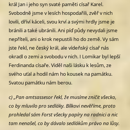
král Jan i jeho syn
svaté paměti císař Karel.
Svobodně jsme v lesích hospodařili, zvěř v nich
lovili, dříví káceli, svou krví a svými hrdly jsme je
bránili a také ubránili.
Ani píď půdy nevydali jsme
nepříteli, ani o krok nepustili ho do země.
Vy sám
jste řekl, ne český král, ale vídeňský císař nás
okradl o zemi a
svobodu v nich. I Lomikar byl lepší
Ferdinanda císaře. Viděl naši lásku
k lesům, ze
svého uťal a hodil nám ho kousek na památku.
Svatou památku
nám berou.
c)
„Pan amtsassesor řekl, že musíme zničit všecko,
co by mluvilo pro
sedláky. Bílkovi nevěříme, proto
prohledal sám Forst všecky papíry na
radnici a nic
tam nenašel, co by dávalo sedlákům právo na lůsy.