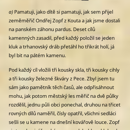
a)
Pamatuji, jako dítě si pamatuji, jak sem přijel
zeměměřič Ondřej
Zopf z Kouta a jak jsme dostali
na panském záhonu pardus. Deset cílů
kamenných zasadil, před každý položil se jeden
kluk a trhanovský dráb
přetáhl ho třikrát holí, já
byl bit na pátém kamenu.
Pod každý cíl vložili tři kousky skla, tři kousky cihly
a tři kousky želez­
né škváry z Pece. Zbyl jsem tu
sám jako pamětník těch časů, ale odpřisáh
nout
mohu, jak potom městský les měřič na dvě půlky
rozdělil, jednu půli
obci ponechal, druhou na třicet
rovných dílů naměřil, čísly opatřil, všich­
ni sedláci
sešli se u kamene na dnešní kovářově louce. Zopf