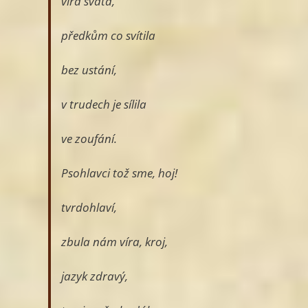
víra svatá,
předkům co svítila
bez ustání,
v trudech je sílila
ve zoufání.
Psohlavci tož sme, hoj!
tvrdohlaví,
zbula nám víra, kroj,
jazyk zdravý,