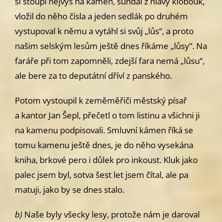
si stoupl nej­
výš na kámen, sundal z hlavy klobouk,
vložil do něho čísla a jeden sedlák
po druhém
vystupoval k němu a vytáhl si svůj „lůs“, a proto
našim sel­
ským lesům ještě dnes říkáme „lůsy”. Na
faráře při tom zapomněli, zdejší
fara nemá „lůsu“,
ale bere za to deputátní dříví z panského.
Potom vystoupil k zeměměřiči městský písař
a kantor Jan Šepl, přečetl
o tom listinu a všichni ji
na kamenu podpisovali. Smluvní kámen říká se
tomu kamenu ještě dnes, je do něho vysekána
kniha, brkové pero i důlek
pro inkoust. Kluk jako
palec jsem byl, sotva šest let jsem čítal, ale pa­
matuji, jako by se dnes stalo.
b)
Naše byly všecky lesy, protože nám je daroval