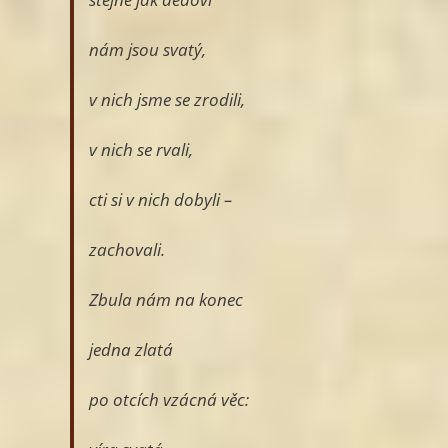
nám jsou svatý,
v nich jsme se zrodili,
v nich se rvali,
cti si v nich dobyli –
zachovali.
Zbula nám na konec
jedna zlatá
po otcích vzácná věc: