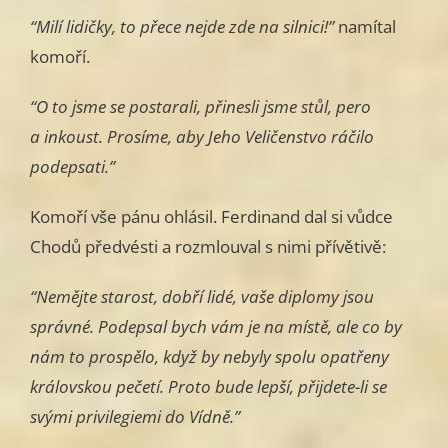
“Milí lidičky, to přece nejde zde na silnici!”
namítal
komoří.
“O to jsme se postarali, přinesli jsme stůl, pero
a inkoust. Prosíme, aby Jeho Veličenstvo ráčilo
podepsati.”
Komoří vše pánu ohlásil. Ferdinand dal si vůdce
Chodů předvésti a rozmlouval s nimi přívětivě:
“Nemějte starost, dobří lidé, vaše diplomy jsou
správné. Podepsal bych vám je na místě, ale co by
nám to prospělo, když by nebyly spolu opatřeny
královskou pečetí. Proto bude lepší, přijdete-li se
svými privilegiemi do Vídně.”