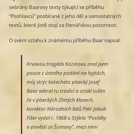
sebrány Baarovy texty týkající se příběhu
“Psohlavců” posbírané z jeho děl a samostatných
textů, které jistě stojí za čtenářskou pozornost.
O svém vztahu k známému příběhu Baar napsal:
Krvavou tragédii Kozinovu znal jsem
pouze z ústního podání na hyjtách,
můj strýc katecheta písecký Josef
Baar sebral tu tradici a otiskl tuším
že v píseckých Zlatých klasech,
korektor Národních listů Petr Jakub
Fišer vydal r. 1868 u Stýbla “Povídky
a pověsti ze Šumavy”, mezi nimi