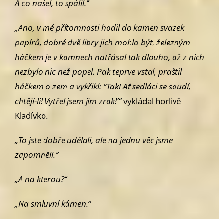
A co našel,
to spálil.”
„Ano, v mé přítomnosti hodil do kamen svazek
papírů, dobré dvě libry
jich mohlo být, železným
háčkem je v kamnech natřásal tak dlouho, až
z nich
nezbylo nic než popel. Pak teprve vstal, praštil
háčkem o zem a
vykřikl:
“Tak! Ať sedláci se soudí,
chtějí-li! Vytřel jsem jim zrak!’“
vy­
kládal horlivě
Kladívko.
„To jste dobře udělali, ale na jednu věc jsme
zapomněli.“
„A na kterou?“
„Na smluvní kámen.“