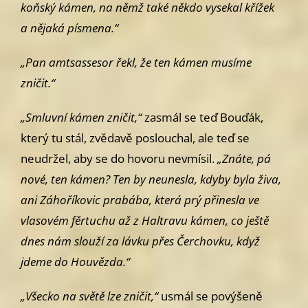
koňský kámen, na
němž také někdo vysekal křížek
a nějaká písmena.“
„Pan amtsassesor řekl, že ten kámen musíme
zničit.“
„Smluvní kámen zničit,“
zasmál se teď Bouďák,
který tu stál, zvědavě
poslouchal, ale teď se
neudržel, aby se do hovoru nevmísil.
„Znáte, pá­
nové, ten kámen? Ten by neunesla, kdyby byla živa,
ani Záhoříkovic pra
bába, která prý přinesla ve
vlasovém fěrtuchu až z Haltravu kámen
,
co
ještě
dnes nám slouží za lávku přes Čerchovku, když
jdeme do Houvězda.“
„Všecko na světě lze zničit,“
usmál se povýšeně