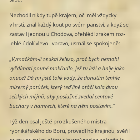
Nechodil nikdy tupě krajem, oči měl vždycky
v hrsti, znal každý kout po svém panství, a když se
zastavil jednou u Chodova, přehlédl zrakem roz­
lehlé údolí vlevo i vpravo, usmál se spokojeně:
„Vymačkám-li ze skal železo, proč bych nemohl
vyždímati pouhé mok­řadlo, jež tu leží a hnije jako
onuce? Dá mi jistě tolik vody, že donutím tenhle
mizerný potůček, který teď líně otáčí kola dvou
selských mlýnů, aby poslušně zvedal centové
buchary v hamrech, které na něm postavím.“
Týž den psal ještě pro zkušeného mistra
rybnikářského do Boru, pro­vedl ho krajinou, svěřil