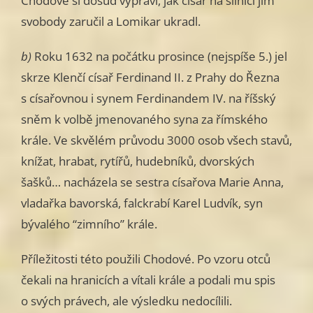
Chodové si dosud vypráví, jak císař na silnici jim
svobody zaručil a Lomikar ukradl.
b)
Roku 1632 na počátku prosince (nejspíše 5.) jel
skrze Klenčí císař Ferdinand II. z Prahy do Řezna
s císařovnou i synem Ferdinandem IV. na říšský
sněm k volbě jmenovaného syna za římského
krále. Ve skvělém průvodu 3000 osob všech stavů,
knížat, hrabat, rytířů, hudebníků, dvorských
šašků… nacházela se sestra císařova Marie Anna,
vladařka bavorská, falckrabí Karel Ludvík, syn
bývalého “zimního” krále.
Příležitosti této použili Chodové. Po vzoru otců
čekali na hranicích a vítali krále a podali mu spis
o svých právech, ale výsledku nedocílili.