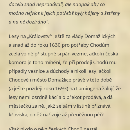
docela snad neprodávali, ale naopak aby co
možno nejvíce k jejich potřebě byly hájeny a šetřeny
a na ně dozíráno”.
Lesy na „Království“ ještě za vlády Domažlických
a snad až do roku 1630 pro potřeby Chodům
zcela volně přístupné si pán vezme, ačkoli i čes­ká
komora je toho mínění, že při prodeji Chodů mu
připadly vesnice a dů­chody a nikoli lesy, ačkoli
Chodové i město Domažlice právě v této době
(a ještě později roku 1693) na Lamingena žalují, že
lesy nemilosrdně kácí a o překot prodává, a dá
městečku za ně, jakž se sám v listině přiznává,
křoviska, o něž nařizuje až přeněžnou péči!
Však nikdo o ně z českých Chodů nestál