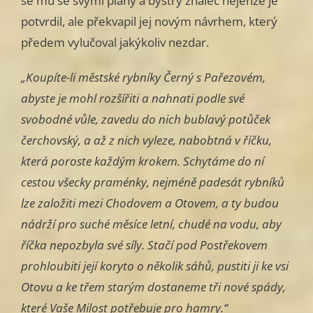
se mu se svými plány a bystrý znalec nejenže je
potvrdil, ale překvapil jej novým návrhem, který
předem vylučoval jaký­koliv nezdar.
„Koupíte-li městské rybníky Černý s Pařezovém,
abyste je mohl rozšířiti a nahnati podle své
svobodné vůle, zavedu do nich bublavý potůček
čerchovský, a až z nich vyleze, nabobtná v říčku,
která poroste každým kro­kem. Schytáme do ní
cestou všecky praménky, nejméně padesát rybníků
lze založiti mezi Chodovem a Otovem, a ty budou
nádrží pro suché měsíce letní, chudé na vodu, aby
říčka nepozbyla své síly. Stačí pod Postřekovem
prohloubiti její koryto o několik sáhů, pustiti ji ke vsi
Otovu a ke třem starým dostaneme tři nové spády,
které Vaše Milost potřebuje pro hamry.“