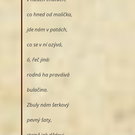
co hned od malička,
jde nám v patách,
co se v ní ozývá,
ó, řeč jiná:
rodná ha pravdivá
bulačina.
Zbuly nám šerkový
pevný šaty,
stejně jak dědovi