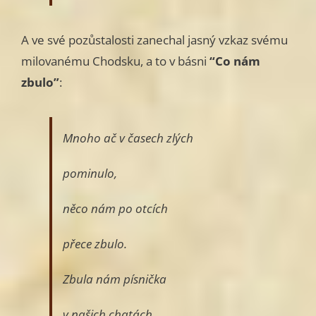
A ve své pozůstalosti zanechal jasný vzkaz svému
milovanému Chodsku, a to v básni
“Co nám
zbulo”
:
Mnoho ač v časech zlých
pominulo,
něco nám po otcích
přece zbulo.
Zbula nám písnička
v našich chatách,