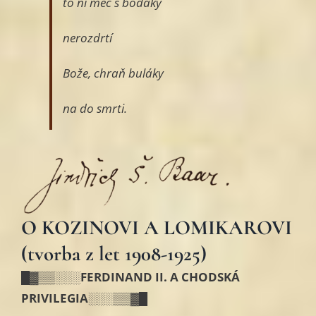
to ni meč s bodáky
nerozdrtí
Bože, chraň buláky
na do smrti.
O KOZINOVI A LOMIKAROVI
(tvorba z let 1908-1925)
█▓▒▒░░░
FERDINAND II. A CHODSKÁ
PRIVILEGIA
░░░▒▒▓█