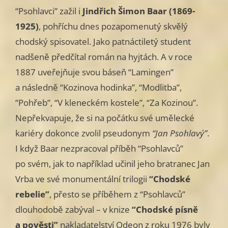
“Psohlavci” zažil i
Jindřich Šimon Baar (1869-
1925)
, pohříchu dnes pozapomenutý skvělý
chodský spisovatel. Jako patnáctiletý student
nadšeně předčítal román na hyjtách. A v roce
1887 uveřejňuje svou báseň “Lamingen”
a následně “Kozinova hodinka”, “Modlitba”,
“Pohřeb”, “V kleneckém kostele”, “Za Kozinou”.
Nepřekvapuje, že si na počátku své umělecké
kariéry dokonce zvolil pseudonym
“Jan Psohlavý”
.
I když Baar nezpracoval příběh “Psohlavců”
po svém, jak to například učinil jeho bratranec Jan
Vrba ve své monumentální trilogii
“Chodské
rebelie”
, přesto se příběhem z “Psohlavců”
dlouhodobě zabýval – v knize
“Chodské písně
a pověsti”
nakladatelství Odeon z roku 1976 byly