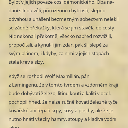
Byloť v jejich povaze cosi démonického. Oba na­
daní silnou vůlí, přirozenou chytrostí, slepou
odvahou a unášeni bezmez­ným sobectvím nelekli
se žádné překážky, která se jim stavěla do cesty.
Nic nekonali překotně, všecko napřed rozvážili,
propočítali, a kynul-li jim zdar, pak šli slepě za
svým plánem, i kdyby, za nimi v jejich stopách
stála krev a slzy.
Když se rozhodl Wolf Maxmilián, pán
z Lamingenu, že v tomto tvrdém a vzdorném kraji
bude dobývati železo, litinu kouti a kaliti v ocel,
pochopil hned, že nelze ručně kovati železné tyče
kovářské ani tepati srpy, kosy a plechy, ale že je
nutno hnáti všecky hamry, stoupy a kladiva vodní
silou.