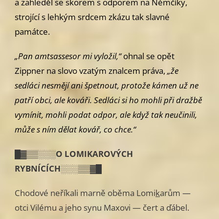
a zahleděl se skorem s odporem na Němčíky,
strojící s lehkým srdcem zkázu tak slavné
památce.
„Pan amtsassesor mi vyložil,“
ohnal se opět
Zippner na slovo vzatým
znalcem práva,
„že
sedláci nesmějí ani špetnout, protože kámen už ne­
patří obci, ale kováři. Sedláci si ho mohli při dražbě
vymínit, mohli podat
odpor, ale když tak neučinili,
může s ním dělat kovář, co chce.“
█▓▒▒░░░O LOMIKAROVÝCH
RYBNÍCÍCH░░░▒▒▓█
Chodové neříkali marně oběma Lomi
k
arům —
otci Vilému a jeho synu Maxovi — čert a ďábel.