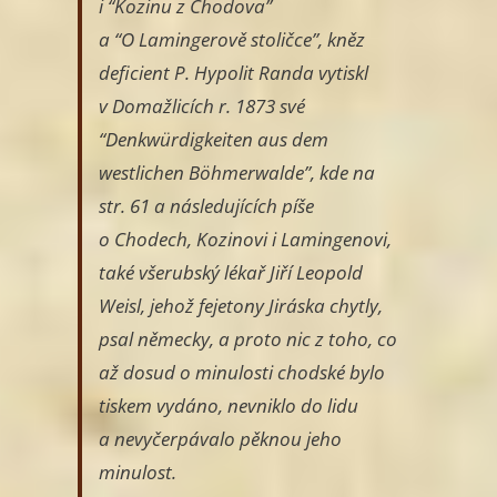
i “Kozinu z Chodova”
a “O Lamingerově stoličce”, kněz
deficient P. Hypolit Randa vytiskl
v Domažlicích r. 1873 své
“Denkwürdigkeiten aus dem
westlichen Böhmerwalde”, kde na
str. 61 a následujících píše
o Chodech, Kozinovi i Lamingenovi,
také všerubský lékař Jiří Leopold
Weisl, jehož fejetony Jiráska chytly,
psal německy, a proto nic z toho, co
až dosud o minulosti chodské bylo
tiskem vydáno, nevniklo do lidu
a nevyčerpávalo pěknou jeho
minulost.