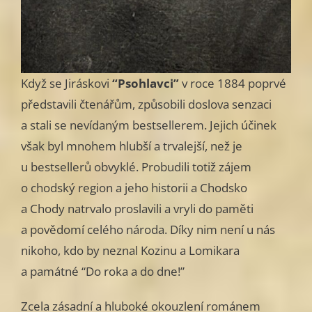
Když se Jiráskovi
“Psohlavci”
v roce 1884 poprvé
představili čtenářům, způsobili doslova senzaci
a stali se nevídaným bestsellerem. Jejich účinek
však byl mnohem hlubší a trvalejší, než je
u bestsellerů obvyklé. Probudili totiž zájem
o chodský region a jeho historii a Chodsko
a Chody natrvalo proslavili a vryli do paměti
a povědomí celého národa. Díky nim není u nás
nikoho, kdo by neznal Kozinu a Lomikara
a památné “Do roka a do dne!”
Zcela zásadní a hluboké okouzlení románem