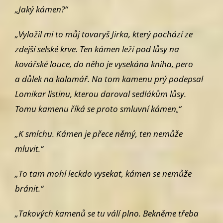
„Jaký kámen?“
„Vyložil mi to můj tovaryš Jirka, který pochází ze
zdejší selské krve.
Ten kámen leží pod lůsy na
kovářské louce, do něho je vysekána kniha
,
pero
a důlek na kalamář. Na tom kamenu prý podepsal
Lomikar listinu, kte­
rou daroval sedlákům lůsy.
Tomu kamenu říká se proto smluvní kámen
.
“
„K smíchu. Kámen je přece němý, ten nemůže
mluvit.“
„To tam mohl leckdo vysekat, kámen se nemůže
bránit.“
„Takových kamenů se tu válí plno. Bekněme třeba