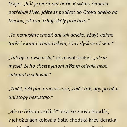
Majer,
„hůř je tvořit než
bořit. K svému řemeslu
potřebuji živec. Jděte se podívat do Otova anebo
na
Meclov, jak tam trhají skály prachem.“
„To nemusíme chodit ani tak daleko, vždyť vidíme
totéž i v lomu trha
novském, rány slyšíme až sem.“
„Tak by to ovšem šlo,“
přiznával šenkýř,
„ale já
myslel, že ho chcete
jenom někam odvalit nebo
zakopat a schovat.“
„Zničit, řekl pan amtsassesor, zničit tak, aby po něm
ani stopy nezů­
stalo.“
„Ale co řeknou sedláci?“
lekal se znovu Bouďák,
v jehož žilách kolovala
čistá, chodská krev klencká,