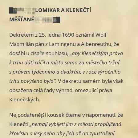
█▓▒▒░░░LOMIKAR A KLENEČTÍ
MĚŠŤANÉ░░░▒▒▓█
Dekretem z 25. ledna 1690 oznámil Wolf
Maxmilián pán z Lamingenu a Albenreuthu, že
dosáhl u císaře souhlasu, „
aby Klenečským právo
k trhu dáti ráčil a místo samo za městečko tržní
s právem týdenního a dvakráte v roce výročního
trhu povýšeno bylo“.
V dekretu samém byla však
obsažena celá řady výhrad, omezující práva
Klenečských.
Nejpodařenější kousek čteme v napomenutí, že
Klenečtí
„nemají vy­bíjeti jim z milosti propůjčená
křoviska a lesy nebo aby jich až do zpus­tošení