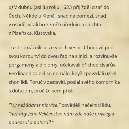
a)
V dubnu (asi 8.) roku 1623 přijížděl císař do
Čech. Někde u Klenčí, snad na pomezí, snad
v osadě, vítali ho zemští úředníci a šlechta
z Plzeňska, Klatovska.
Tu shromáždili se ze všech vesnic Chodové pod
svou korouhví do dvou řad na silnici, a rozvinuvše
pergameny a diplomy, očekávali příchod císařův.
Ferdinand zalekl se nemálo, když zpovzdálí uzřel
shon lidí. Poručiv zastaviti, poslal svého komorníka
s dotazem, proč že sem přišli.
“My nežádáme nic více,”
pověděli náčelníci lidu,
“než aby Jeho Veličenstvo nám zde naše privilegia
podepsal a potvrdil.”