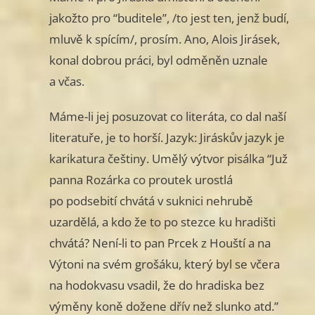
jakožto pro “buditele”, /to jest ten, jenž budí,
mluvě k spícím/, prosím. Ano, Alois Jirásek,
konal dobrou práci, byl odměněn uznale
a včas.
Máme-li jej posuzovat co literáta, co dal naší
literatuře, je to horší. Jazyk: Jiráskův jazyk je
karikatura češtiny. Umělý výtvor pisálka “Juž
panna Rozárka co proutek urostlá
po podsebití chvátá v suknici nehrubě
uzardělá, a kdo že to po stezce ku hradišti
chvátá? Není-li to pan Prcek z Houští a na
Výtoni na svém grošáku, který byl se včera
na hodokvasu vsadil, že do hradiska bez
výměny koně dožene dřív než slunko atd.”