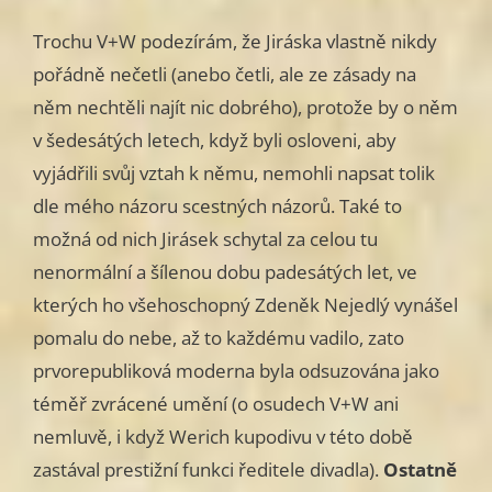
Trochu V+W podezírám, že Jiráska vlastně nikdy
pořádně nečetli (anebo četli, ale ze zásady na
něm nechtěli najít nic dobrého), protože by o něm
v šedesátých letech, když byli osloveni, aby
vyjádřili svůj vztah k němu, nemohli napsat tolik
dle mého názoru scestných názorů. Také to
možná od nich Jirásek schytal za celou tu
nenormální a šílenou dobu padesátých let, ve
kterých ho všehoschopný Zdeněk Nejedlý vynášel
pomalu do nebe, až to každému vadilo, zato
prvorepubliková moderna byla odsuzována jako
téměř zvrácené umění (o osudech V+W ani
nemluvě, i když Werich kupodivu v této době
zastával prestižní funkci ředitele divadla).
Ostatně