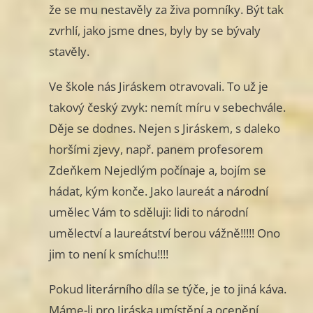
že se mu nestavěly za živa pomníky. Být tak
zvrhlí, jako jsme dnes, byly by se bývaly
stavěly.
Ve škole nás Jiráskem otravovali. To už je
takový český zvyk: nemít míru v sebechvále.
Děje se dodnes. Nejen s Jiráskem, s daleko
horšími zjevy, např. panem profesorem
Zdeňkem Nejedlým počínaje a, bojím se
hádat, kým konče. Jako laureát a národní
umělec Vám to sděluji: lidi to národní
umělectví a laureátství berou vážně!!!!! Ono
jim to není k smíchu!!!!
Pokud literárního díla se týče, je to jiná káva.
Máme-li pro Jiráska umístění a ocenění