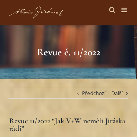
Skip
to
content
Revue č. 11/2022
Předchozí
Další
Revue 11/2022 “Jak V+W neměli Jiráska
rádi”