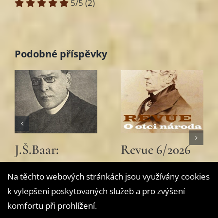
5/5
(2)
Podobné příspěvky
Chod Jan Vrba
Jirásek v boji za
o Jiráskových
Slovenské
Na těchto webových stránkách jsou využívány cookies
“Psohlavcích”
národní divadlo
k vylepšení poskytovaných služeb a pro zvýšení
2 června, 2026
24 května, 2026
komfortu při prohlížení.