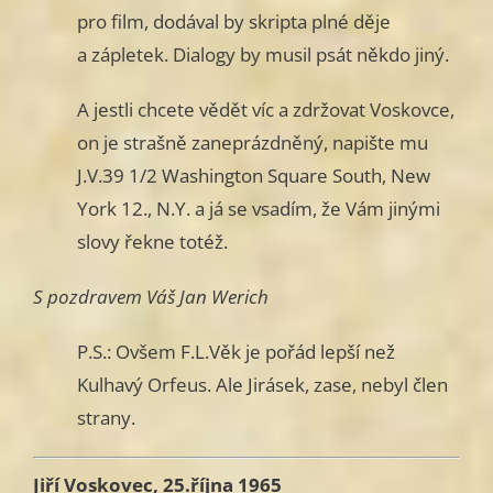
pro film, dodával by skripta plné děje
a zápletek. Dialogy by musil psát někdo jiný.
A jestli chcete vědět víc a zdržovat Voskovce,
on je strašně zaneprázdněný, napište mu
J.V.39 1/2 Washington Square South, New
York 12., N.Y. a já se vsadím, že Vám jinými
slovy řekne totéž.
S pozdravem Váš Jan Werich
P.S.: Ovšem F.L.Věk je pořád lepší než
Kulhavý Orfeus. Ale Jirásek, zase, nebyl člen
strany.
Jiří Voskovec, 25.října 1965