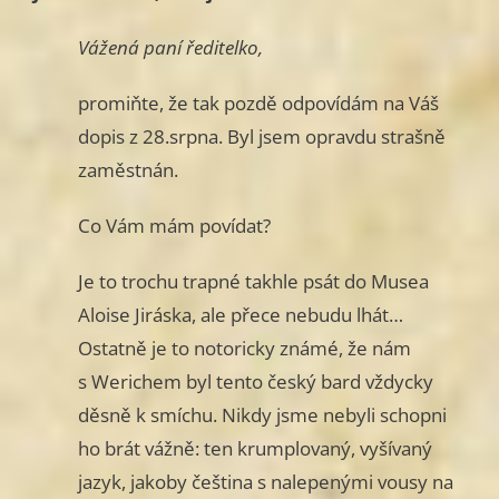
Vážená paní ředitelko,
promiňte, že tak pozdě odpovídám na Váš
dopis z 28.srpna. Byl jsem opravdu strašně
zaměstnán.
Co Vám mám povídat?
Je to trochu trapné takhle psát do Musea
Aloise Jiráska, ale přece nebudu lhát…
Ostatně je to notoricky známé, že nám
s Werichem byl tento český bard vždycky
děsně k smíchu. Nikdy jsme nebyli schopni
ho brát vážně: ten krumplovaný, vyšívaný
jazyk, jakoby čeština s nalepenými vousy na