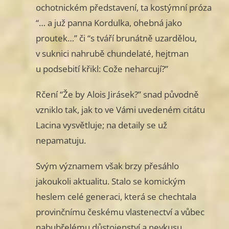
ochotnickém představení, ta kostýmní próza
“… a juž panna Kordulka, ohebná jako
proutek…” či “s tváří brunátně uzardělou,
v suknici nahrubě chundelaté, hejtman
u podsebití křikl: Cože neharcují?”
Rčení “Že by Alois Jirásek?” snad původně
vzniklo tak, jak to ve Vámi uvedeném citátu
Lacina vysvětluje; na detaily se už
nepamatuju.
Svým významem však brzy přesáhlo
jakoukoli aktualitu. Stalo se komickým
heslem celé generaci, která se chechtala
provinčnímu českému vlastenectví a vůbec
nabubřelému důstojenství a nevkusu.