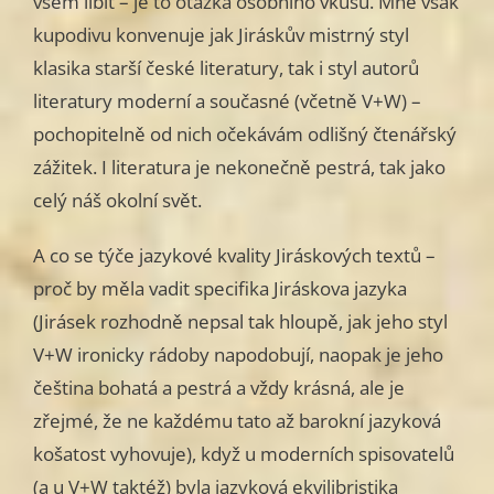
všem líbit – je to otázka osobního vkusu. Mně však
kupodivu konvenuje jak Jiráskův mistrný styl
klasika starší české literatury, tak i styl autorů
literatury moderní a současné (včetně V+W) –
pochopitelně od nich očekávám odlišný čtenářský
zážitek. I literatura je nekonečně pestrá, tak jako
celý náš okolní svět.
A co se týče jazykové kvality Jiráskových textů –
proč by měla vadit specifika Jiráskova jazyka
(Jirásek rozhodně nepsal tak hloupě, jak jeho styl
V+W ironicky rádoby napodobují, naopak je jeho
čeština bohatá a pestrá a vždy krásná, ale je
zřejmé, že ne každému tato až barokní jazyková
košatost vyhovuje), když u moderních spisovatelů
(a u V+W taktéž) byla jazyková ekvilibristika