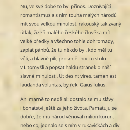
Nu, ve své době to byl přínos. Doznívající
romantismus a s ním touha malých národů
mít svou velkou minulost, rakouský tak zvaný
útlak, žízeň malého českého člověka mít
velké předky a všechno tohle dohromady,
zaplať pánbů, že tu někdo byl, kdo měl tu
vůli, a hlavně píli, prosedět noci u stolu
v Litomyšli a popsat haldu stránek o naší
slavné minulosti. Ut desint vires, tamen est
laudanda voluntas, by řekl Gaius Iulius.
Ani marně to nedělal: dostalo se mu slávy
i bohatství ještě za jeho života. Pamatuju se
dobře, že mu národ věnoval milion korun,
nebo co, jednalo se s ním v rukavičkách a div