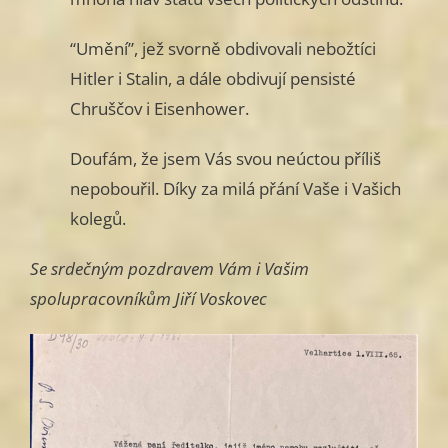
“Umění”, jež svorně obdivovali nebožtíci
Hitler i Stalin, a dále obdivují pensisté
Chruščov i Eisenhower.
Doufám, že jsem Vás svou neúctou příliš
nepobouřil. Díky za milá přání Vaše i Vašich
kolegů.
Se srdečným pozdravem Vám i Vašim
spolupracovníkům Jiří Voskovec