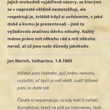
jejich svobodně vyjádřené názory, se kterými
se v naprosté většině neztotožňuji, ale
respektuji je, zvláště když si uvědomím, v jaké
době a komu je prezentovali – jistě to
vyžadovalo značnou dávku odvahy. Každý
máme právo mít někoho rád a mít někoho
nerad, ať už jsou naše důvody jakékoliv.
Jan Werich, Velhartice,
1.8.1965
Vážená paní ředitelko, jejíž jméno nemohu
rozluštiti, ač bych je měl vědět, tudíž Vážená
paní, to máte tak:
Člověk si nepamatuje, co kdy řekl či neřekl
žurnalistovi, který se pídí po interviewu. Neb