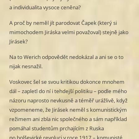
a individualita vysoce ceněna?
A proč by neměl jít parodovat Čapek (který si
mimochodem Jiráska velmi považoval) stejně jako
Jirásek?
Na to Werich odpovědět nedokázal a ani se o to
nijak nesnažil.
Voskovec šel se svou kritikou dokonce mnohem
dál – zapletl do ní i tehdejší politiku – podle mého
názoru naprosto nevkusně a téměř urážlivě, když
vzpomeneme, že Jirásek neměl s komunistickým
režimem ani zbla nic společného a sám například
pomáhal studentům prchajícím z Ruska
po bolševické revoluci v roce 1917 – komunisté