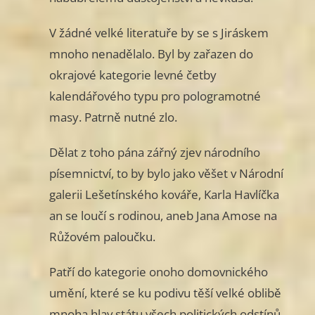
V žádné velké literatuře by se s Jiráskem
mnoho nenadělalo. Byl by zařazen do
okrajové kategorie levné četby
kalendářového typu pro pologramotné
masy. Patrně nutné zlo.
Dělat z toho pána zářný zjev národního
písemnictví, to by bylo jako věšet v Národní
galerii Lešetínského kováře, Karla Havlíčka
an se loučí s rodinou, aneb Jana Amose na
Růžovém paloučku.
Patří do kategorie onoho domovnického
umění, které se ku podivu těší velké oblibě
mnoha hlav státu všech politických odstínů.