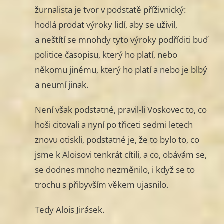
žurnalista je tvor v podstatě příživnický:
hodlá prodat výroky lidí, aby se uživil,
a neštítí se mnohdy tyto výroky podříditi buď
politice časopisu, který ho platí, nebo
někomu jinému, který ho platí a nebo je blbý
a neumí jinak.
Není však podstatné, pravil-li Voskovec to, co
hoši citovali a nyní po třiceti sedmi letech
znovu otiskli, podstatné je, že to bylo to, co
jsme k Aloisovi tenkrát cítili, a co, obávám se,
se dodnes mnoho nezměnilo, i když se to
trochu s přibyvším věkem ujasnilo.
Tedy Alois Jirásek.