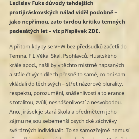
Ladislav Fuks důvody tehdejších
protijiráskovských nálad viděl podobně –
jako nepřímou, zato tvrdou kritiku temných
padesátých let
–
viz příspěvek ZDE.
A přitom kdyby se V+W bez předsudků začetli do
Temna, F.L.Věka, Skal, Psohlavců, Husitského
krále apod., našli by v těchto mistrně napsaných
a stále čtivých dílech přesně to samé, co oni sami
vkládali do těch svých – střet názorové plurality,
respektu, porozumění, snášenlivosti a tolerance
s totalitou, zvůlí, nesnášenlivostí a nesvobodou.
Ano, Jirásek je stará škola a předmětem jeho
zájmu nejsou sebemenší psychické záchvěvy
svérázných individualit. To se samozřejmě nemusí