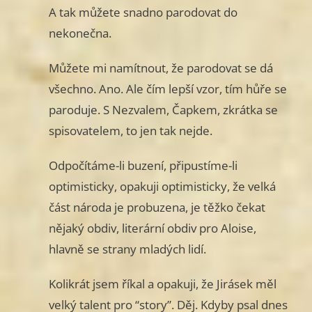
A tak můžete snadno parodovat do
nekonečna.
Můžete mi namítnout, že parodovat se dá
všechno. Ano. Ale čím lepší vzor, tím hůře se
paroduje. S Nezvalem, Čapkem, zkrátka se
spisovatelem, to jen tak nejde.
Odpočítáme-li buzení, připustíme-li
optimisticky, opakuji optimisticky, že velká
část národa je probuzena, je těžko čekat
nějaký obdiv, literární obdiv pro Aloise,
hlavně se strany mladých lidí.
Kolikrát jsem říkal a opakuji, že Jirásek měl
velký talent pro “story”. Děj. Kdyby psal dnes