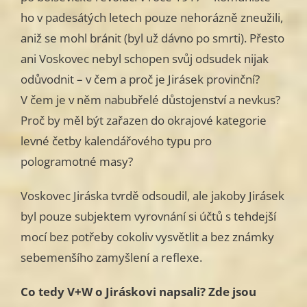
ho v padesátých letech pouze nehorázně zneužili,
aniž se mohl bránit (byl už dávno po smrti). Přesto
ani Voskovec nebyl schopen svůj odsudek nijak
odůvodnit – v čem a proč je Jirásek provinční?
V čem je v něm nabubřelé důstojenství a nevkus?
Proč by měl být zařazen do okrajové kategorie
levné četby kalendářového typu pro
pologramotné masy?
Voskovec Jiráska tvrdě odsoudil, ale jakoby Jirásek
byl pouze subjektem vyrovnání si účtů s tehdejší
mocí bez potřeby cokoliv vysvětlit a bez známky
sebemenšího zamyšlení a reflexe.
C
o tedy V+W o Jiráskovi napsali? Zde jsou