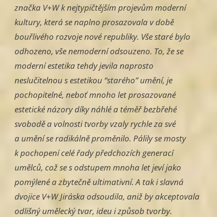
značka V+W k nejtypičtějším projevům moderní
kultury, která se naplno prosazovala v době
bouřlivého rozvoje nové republiky. Vše staré bylo
odhozeno, vše nemoderní odsouzeno. To, že se
moderní estetika tehdy jevila naprosto
neslučitelnou s estetikou “starého” umění, je
pochopitelné, neboť mnoho let prosazované
estetické názory díky náhlé a téměř bezbřehé
svobodě a volnosti tvorby vzaly rychle za své
a umění se radikálně proměnilo. Pálily se mosty
k pochopení celé řady předchozích generací
umělců, což se s odstupem mnoha let jeví jako
pomýlené a zbytečně ultimativní. A tak i slavná
dvojice V+W Jiráska odsoudila, aniž by akceptovala
odlišný umělecký tvar, ideu i způsob tvorby.