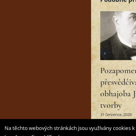
Chod Jan 
o Jiráskov
“Psohlavcí
2 června, 2026
Na těchto webových stránkách jsou využívány cookies k 