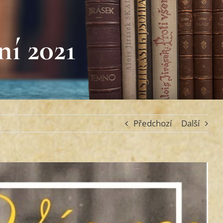
ní 2021
Předchozí
Další