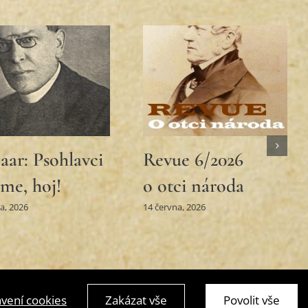
e 5/2026 aneb
Karel Hynek
ěžkostech
Mácha v kronice
dostech čtení”
“U nás”
a, 2026
1 května, 2026
vení cookies
Zakázat vše
Povolit vše