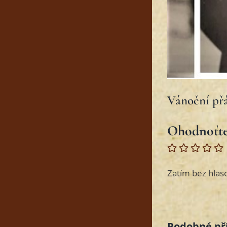
Vánoční přá
Ohodnoťt
Zatím bez hlaso
Podobné př