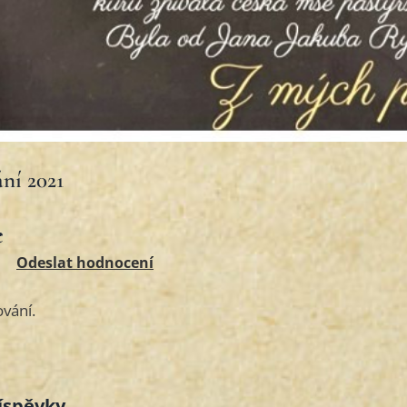
ní 2021
e
vání.
íspěvky