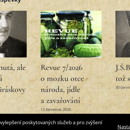
Vrba
Jirásek v boji za
Revu
ých
Slovenské národní
“O t
ch”
divadlo
i ra
24 května, 2026
12 květn
vylepšení poskytovaných služeb a pro zvýšení
Nasta