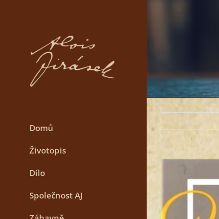
Skip
to
content
Domů
Životopis
View
Dílo
Larger
Image
Společnost AJ
Zábavně